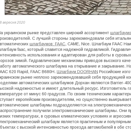
8 вересня 2020
а украинском рынке представлен широкий ассортимент
шлагбаум
роизводителей. С лучшей стороны зарекомендовали себя итальян
втоматических
шлагбаумов: FAAC
, САМЕ, Nice. Шлагбаум FAAC На
лагбаум faac, который славится надежной гидравликой. Гидравли
нтенсивность использования и адаптирован для работы в суровых
орозов зимой. Гидравлические механизмы приводов высокого кач
аботу автоматического шлагбаума на открывание и закрывание. 
AAC 620 Rapid, FAAC B680H.
Шлагбаум DOORHAN
Российские изго
краинском рынке неплохо зарекомендовавшей себя продукцией к
оделями автоматических шлагбаумов Дорхан являются Barrier-4000,
ысокой надежностью и имеют длительный ресурс. Изготовитель г
емпературе от минус 60 градусов. По своим техническим характер
ступает европейским производителям, но существенно выигрывае
втоматические шлагбаумы подразделяются на электромеханическ
аспространение получили электромеханические шлагбаумы. Они пр
изких температурах, в суровых климатических условиях и агресси
лектромеханический шлагбаум является практичным и популярным
бъектах с высокой интенсивностью проезда автомобилей в обе с