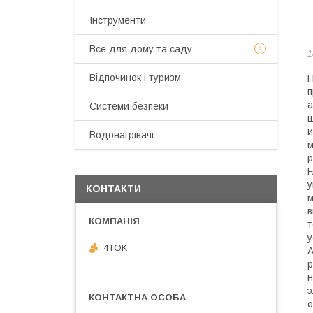
Інструменти
Все для дому та саду
1
Відпочинок і туризм
Н
п
а
Системи безпеки
ш
и
Водонагрівачі
м
р
F
у
КОНТАКТИ
м
в
т
у
4TOK
А
р
н
э
о