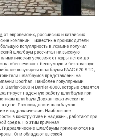
ов
от европейских, российских и китайских
ские компании – известные производители
ибольшую популярность в Украине получил
ческий шлагбаум рассчитан на высокую
 климатических условиях от жары летом до
ества обеспечивают бесшумную и безотказную
Наиболее популярны шлагбаумы FAAC 620 STD,
товители шлагбаумов представлены на
омпании Doorhan. Наиболее популярными
 Barrier-5000 и Barrier-6000, которые славятся
арантирует надежную работу шлагбаума при
истикам шлагбаум Дорхан практически не
т в цене. Разновидности шлагбаумов
ие и гидравлические. Наибольшее
осты в конструктиве и надежны, работают при
вной среде. По этим причинам
. Гидравлические шлагбаумы применяются на
тороны. Они обладают высокой