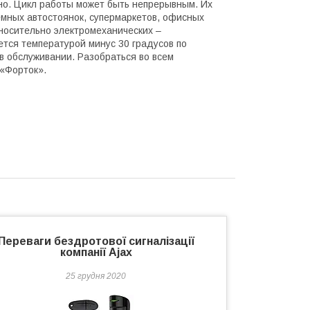
но. Цикл работы может быть непрерывным. Их
емных автостоянок, супермаркетов, офисных
носительно электромеханических –
ется температурой минус 30 градусов по
в обслуживании. Разобраться во всем
«Форток».
Переваги бездротової сигналізації
компанії Ajax
25 грудня 2020