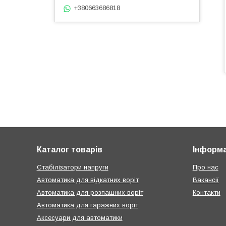
+380663686818
Каталог товарів
Інформа
Стабілізатори напруги
Про нас
Автоматика для відкатних воріт
Вакансії
Автоматика для розпашних воріт
Контакти
Автоматика для гаражних воріт
Аксесуари для автоматики