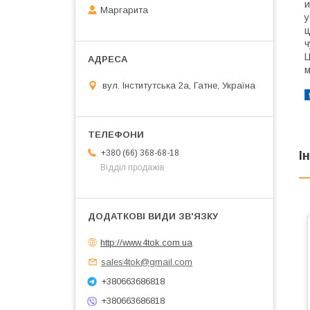
и
Маргарита
у
ц
ч
Ц
м
вул. Інститутська 2а, Гатне, Україна
+380 (66) 368-68-18
І
Відділ продажів
http://www.4tok.com.ua
sales4tok@gmail.com
+380663686818
+380663686818