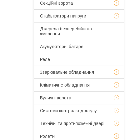
Секційні ворота
Стабілізатори напруги
Джерела безперебійного
живлення
Акумуляторні батареї
Реле
Зварювальне обладнання
Кліматичне обладнання
Вуличні ворота
Системи контролю доступу
Технічні та протипожежні двері
Ролети