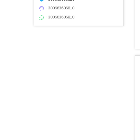
+380663686818
+380663686818