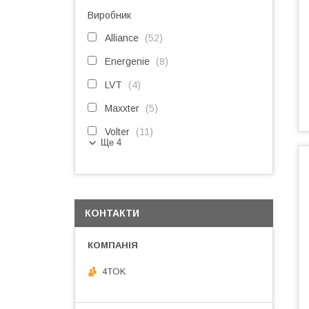
Виробник
Alliance
52
Energenie
8
LVT
4
Maxxter
5
Volter
11
Ще 4
КОНТАКТИ
4TOK