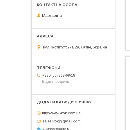
Маргарита
вул. Інститутська 2а, Гатне, Україна
+380 (66) 368-68-18
Відділ продажів
http://www.4tok.com.ua
sales4tok@gmail.com
+380663686818