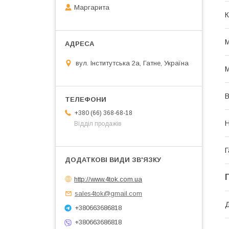
Маргарита
К
М
вул. Інститутська 2а, Гатне, Україна
М
В
+380 (66) 368-68-18
Н
Відділ продажів
Г
http://www.4tok.com.ua
sales4tok@gmail.com
+380663686818
+380663686818