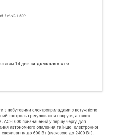
од:
Lvt АСН-600
ротягом 14 днів
за домовленістю
и з побутовими електроприладами з потужністю
ний контроль і регулювання напруги, а також
сів. АСН-600 призначений у першу чергу для
ання автономного опалення та іншої електронної
споживання до 600 Вт (пусковою до 2400 Вт).