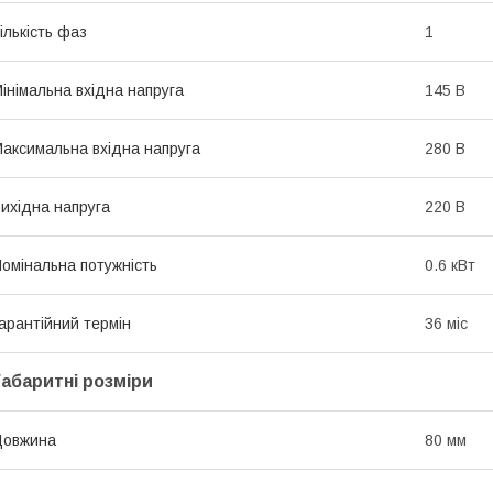
ількість фаз
1
інімальна вхідна напруга
145 В
аксимальна вхідна напруга
280 В
ихідна напруга
220 В
омінальна потужність
0.6 кВт
арантійний термін
36 міс
Габаритні розміри
Довжина
80 мм