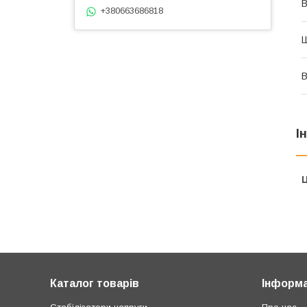
В
+380663686818
В
І
Ц
Каталог товарів
Інформа