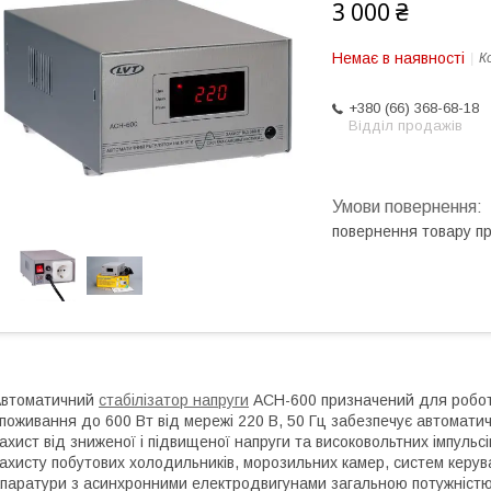
3 000 ₴
Немає в наявності
К
+380 (66) 368-68-18
Відділ продажів
повернення товару п
Автоматичний
стабілізатор напруги
АСН-600 призначений для робот
поживання до 600 Вт від мережі 220 В, 50 Гц забезпечує автоматич
ахист від зниженої і підвищеної напруги та високовольтних імпуль
ахисту побутових холодильників, морозильних камер, систем керув
паратури з асинхронними електродвигунами загальною потужністю 