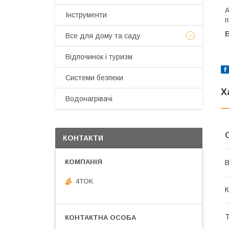
А
Інструменти
п
Все для дому та саду
Відпочинок і туризм
Системи безпеки
Х
Водонагрівачі
КОНТАКТИ
В
4TOK
К
Т