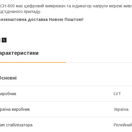
СН-600 має цифровий вимірювач та індикатор напруги мережі живле
ід'єднаного приладу.
Безкоштовна доставка Новою Поштою!
арактеристики
Основні
иробник
LVT
раїна виробник
Україна
ип стабілізатора
Релейни