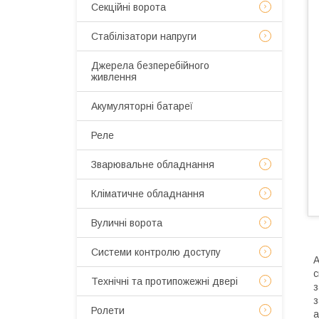
Секційні ворота
Стабілізатори напруги
Джерела безперебійного
живлення
Акумуляторні батареї
Реле
Зварювальне обладнання
Кліматичне обладнання
Вуличні ворота
Системи контролю доступу
с
Технічні та протипожежні двері
з
з
Ролети
а