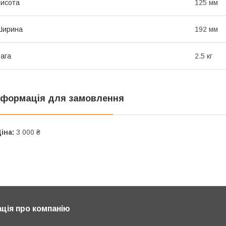
исота
125 мм
Ширина
192 мм
ага
2.5 кг
нформація для замовлення
іна:
3 000 ₴
ція про компанію