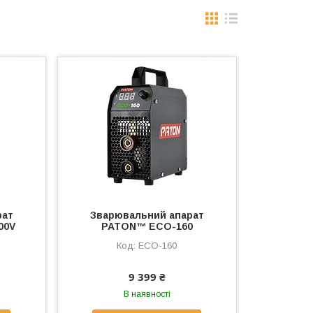
рат
Зварювальний апарат
00V
PATON™ ECO-160
ECO-160
9 399 ₴
В наявності