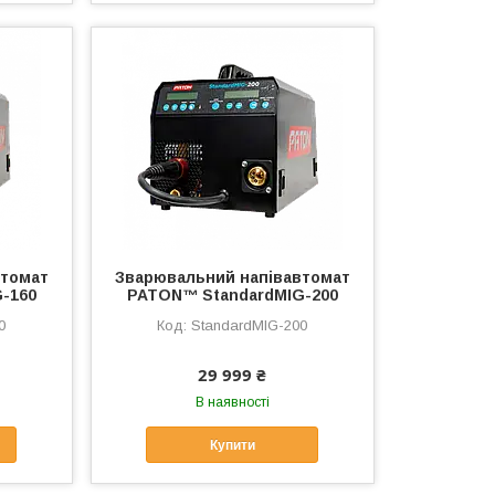
втомат
Зварювальний напівавтомат
-160
PATON™ StandardMIG-200
0
StandardMIG-200
29 999 ₴
В наявності
Купити