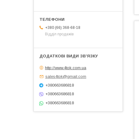
+380 (66) 368-68-18
Відділ продажів
http://www.4tok.com.ua
sales4tok@gmail.com
+380663686818
+380663686818
+380663686818