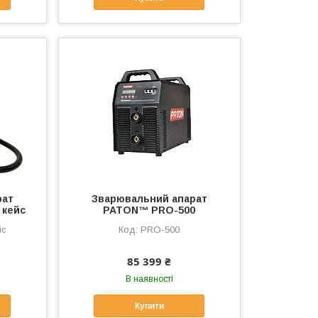
рат
Зварювальний апарат
 кейс
PATON™ PRO-500
йс
PRO-500
85 399 ₴
В наявності
Купити