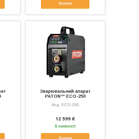
Купити
рат
Зварювальний апарат
0
PATON™ ECO-250
ECO-250
12 599 ₴
В наявності
Купити