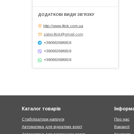
http://www.4tok.com.ua
sales4tok@gmail.com
+380663686818
+380663686818
+380663686818
Каталог товарів
Інформа
Стабілізатори напруги
Про нас
Автоматика для відкатних воріт
Вакансії