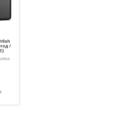
hfish
⋅год /
E)
shfish
8