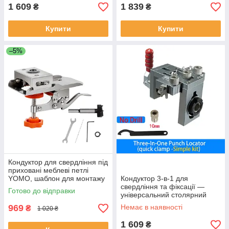
1 609
1 839
₴
₴
Купити
Купити
–5%
Кондуктор для свердління під
приховані меблеві петлі
YOMO, шаблон для монтажу
Кондуктор 3-в-1 для
петель
свердління та фіксації —
Готово до відправки
універсальний столярний
шаблон із швидким
969
Немає в наявності
₴
1 020 ₴
затискачем V1
1 609
₴