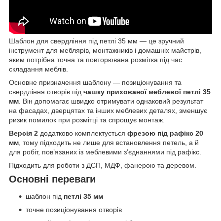
Шаблон для свердління під петлі 35 мм — це зручний
інструмент для меблярів, монтажників і домашніх майстрів,
яким потрібна точна та повторювана розмітка під час
складання меблів.
Основне призначення шаблону — позиціонування та
свердління отворів під
чашку прихованої меблевої петлі 35
мм
. Він допомагає швидко отримувати однаковий результат
на фасадах, дверцятах та інших меблевих деталях, зменшує
ризик помилок при розмітці та спрощує монтаж.
Версія 2
додатково комплектується
фрезою під рафікс 20
мм
, тому підходить не лише для встановлення петель, а й
для робіт, пов’язаних із меблевими з’єднаннями під рафікс.
Підходить для роботи з ДСП, МДФ, фанерою та деревом.
Основні переваги
шаблон під
петлі 35 мм
точне позиціонування отворів