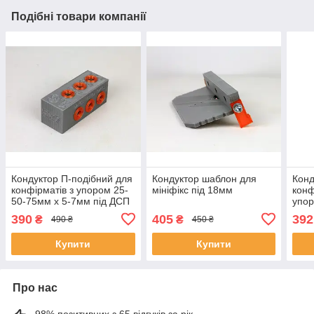
Подібні товари компанії
Кондуктор П-подібний для
Кондуктор шаблон для
Конд
конфірматів з упором 25-
мініфікс під 18мм
конф
50-75мм х 5-7мм під ДСП
упор
16мм
під 
390
405
392
₴
₴
490 ₴
450 ₴
Купити
Купити
Про нас
98% позитивних з 65 відгуків за рік