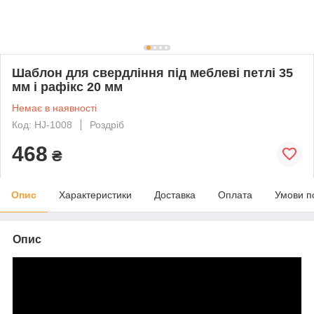
Шаблон для свердління під меблеві петлі 35
мм і рафікс 20 мм
Немає в наявності
Код: HJ-1008
Роздріб
468
₴
Опис
Характеристики
Доставка
Оплата
Умови п
Опис