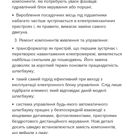
компоненти, які потребують уваги фахівців:
гідравлічний блок керування або поршні;
Вироблення посадочних місць під підшипники
набагато частіше зустрічається в електромеханічних
пристроях і, як правило, вимагає заміни самого
двигуна.
3. Ремонт компонентів живлення та управління:
трансформатор як пристрій, що першим зустрічає і
перетворює навантаження електромережі, виявляється
найбільш схильним до пошкоджень. Його заміна
дозволяє за короткий термін поновити працездатність
шлагбауму;
такий самий підхід ефективний при виході з
експлуатації електронного блоку управління. Слід лише
підібрати елемент, який відповідає даній моделі
шлагбауму;
система управління будь-якого автоматичного
шлагбауму працює у безпосередній взаємодії з
кінцевими датчиками, фотоелементами, пристроями
бездротового дистанційного керування. Нові деталі
досить швидко встановлюються замість компонентів,
що вийшли з ладу;