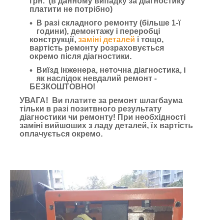
грн. (в данному випадку за діагностику
платити не потрібно)
В разі складного ремонту (більше 1-ї
години), демонтажу і переробці
конструкції,
заміні деталей
і тощо,
вартість ремонту розраховується
окремо після діагностики.
Виїзд інженера, неточна діагностика, і
як наслідок невдалий ремонт -
БЕЗКОШТОВНО!
УВАГА!
Ви платите за ремонт шлагбаума
тільки в разі позитвного результату
діагностики чи ремонту! При необхідності
заміні вийшоших з ладу деталей, їх вартість
оплачується окремо.