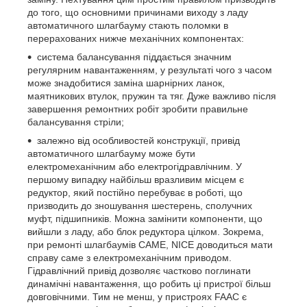
до того, що основними причинами виходу з ладу
автоматичного шлагбауму стають поломки в
перерахованих нижче механічних компонентах:
система балансування піддається значним
регулярним навантаженням, у результаті чого з часом
може знадобитися заміна шарнірних ланок,
маятникових втулок, пружин та тяг. Дуже важливо після
завершення ремонтних робіт зробити правильне
балансування стріли;
залежно від особливостей конструкції, привід
автоматичного шлагбауму може бути
електромеханічним або електрогідравлічним. У
першому випадку найбільш вразливим місцем є
редуктор, який постійно перебуває в роботі, що
призводить до зношування шестерень, сполучних
муфт, підшипників. Можна замінити компоненти, що
вийшли з ладу, або блок редуктора цілком. Зокрема,
при ремонті шлагбаумів CAME, NICE доводиться мати
справу саме з електромеханічним приводом.
Гідравлічний привід дозволяє частково поглинати
динамічні навантаження, що робить ці пристрої більш
довговічними. Тим не менш, у пристроях FAAC є