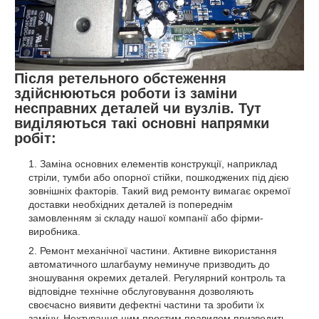
Після ретельного обстеження
здійснюються роботи із заміни
несправних деталей чи вузлів. Тут
виділяються такі основні напрямки
робіт:
Заміна основних елементів конструкції, наприклад
стріли, тумби або опорної стійки, пошкоджених під дією
зовнішніх факторів. Такий вид ремонту вимагає окремої
доставки необхідних деталей із попереднім
замовленням зі складу нашої компанії або фірми-
виробника.
Ремонт механічної частини. Активне використання
автоматичного шлагбауму неминуче призводить до
зношування окремих деталей. Регулярний контроль та
відповідне технічне обслуговування дозволяють
своєчасно виявити дефектні частини та зробити їх
заміну. Нехтування цим простим правилом призводить