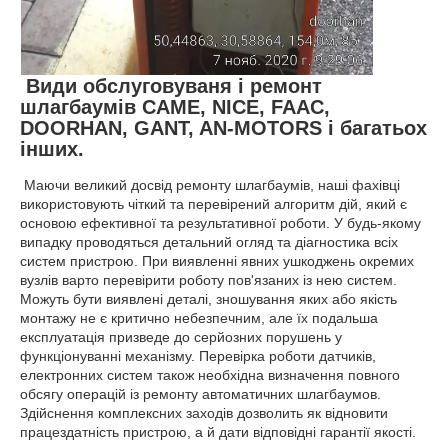
Види обслуговуваня і ремонт
шлагбаумів CAME, NICE, FAAC,
DOORHAN, GANT, AN-MOTORS і багатьох
інших.
Маючи великий досвід ремонту шлагбаумів, наші фахівці
використовують чіткий та перевірений алгоритм дій, який є
основою ефективної та результативної роботи. У будь-якому
випадку проводяться детальний огляд та діагностика всіх
систем пристрою. При виявленні явних ушкоджень окремих
вузлів варто перевірити роботу пов'язаних із нею систем.
Можуть бути виявлені деталі, зношування яких або якість
монтажу не є критично небезпечним, але їх подальша
експлуатація призведе до серйозних порушень у
функціонуванні механізму. Перевірка роботи датчиків,
електронних систем також необхідна визначення повного
обсягу операцій із ремонту автоматичних шлагбаумов.
Здійснення комплексних заходів дозволить як відновити
працездатність пристрою, а й дати відповідні гарантії якості.