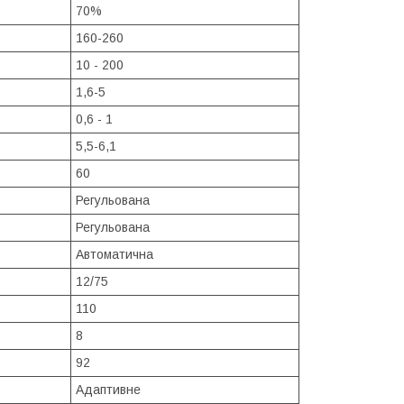
70%
160-260
10 - 200
1,6-5
0,6 - 1
5,5-6,1
60
Регульована
Регульована
Автоматична
12/75
110
8
92
Адаптивне