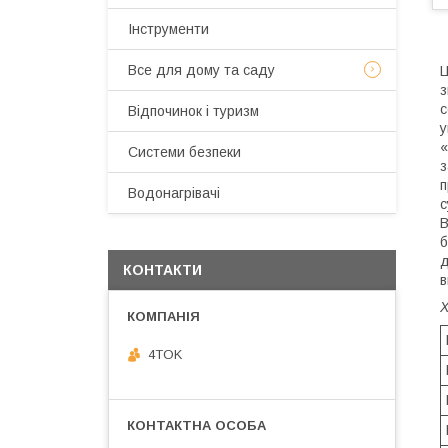
Інструменти
Все для дому та саду
Ц
з
с
Відпочинок і туризм
у
«
Системи безпеки
з
п
Водонагрівачі
с
В
б
д
КОНТАКТИ
в
4TOK