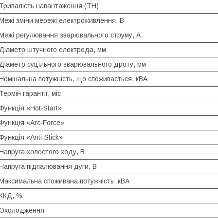
Тривалість навантаження (ТН)
Межі зміни мережі електроживлення, В
Межі регулювання зварювального струму, А
Діаметр штучного електрода, мм
Діаметр суцільного зварювального дроту, мм
Номінальна потужність, що споживається, кВА
Термін гарантії, міс
Функція «Hot-Start»
Функція «Arc-Force»
Функція «Anti-Stick»
Напруга холостого ходу, В
Напруга підпалювання дуги, В
Максимальна споживана потужність, кВA
ККД, %
Охолодження