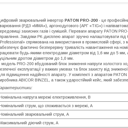
ифровий зварювальний інвертор
PATON PRO-200
- це професійн
варювання (РДЗ «MMA»), аргонодугового (АРГ «TIG») і напівавтом
ередовищі захисних газів і сумішей. Переваги апарату PATON PRO
правління. Завдяки РК-дисплею апарат зручно налаштовувати під 
Professional» спрямована на використання в промисловій сфері, 
абезпечує фактично безперервну тривалість навантаження на номі
рацювати будь-якими електродами діаметром від 1,6 мм до 5 мм, 
уцільним дротом діаметром до 1,0 мм.
 модель PRO-200 вбудований блок зниження напруги холостого х
езпечної експлуатації у важких умовах та блок захисту від зниженої
ля підвищення надійності апарату. У комплекті з апаратом PATON
иробника ABICOR BINZEL, а також ударостійкий кейс, який забезп
Характеристики:
Номінальна напруга мережі електроживлення, В
Номінальний струм, що споживається з мережі, А
Номінальний зварювальний струм, А
Максимальний діючий струм, А