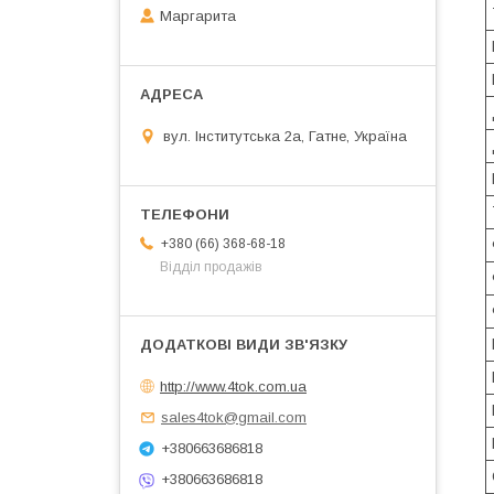
Маргарита
вул. Інститутська 2а, Гатне, Україна
+380 (66) 368-68-18
Відділ продажів
http://www.4tok.com.ua
sales4tok@gmail.com
+380663686818
+380663686818