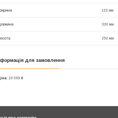
Ширина
110 мм
Довжина
330 мм
исота
250 мм
нформація для замовлення
іна:
19 599 ₴
ція про компанію