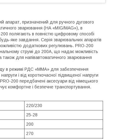
ий апарат, призначений для ручного дугового
атичного зварювання (НА «MIG/MAG»), в
-200 полягають в повністю цифровому способі
будь-яке завдання. Серія зварювальних апаратів
з можливістю додаткових регулювань. PRO-200
нальному струмі до 200А, що надає можливість
а також для напівавтоматичного зварювання
оду в режимі РДС «MMA» для забезпечення
 напруги і від короткочасної підвищеної напруги
 PRO-200 передбачені аксесуари від німецького
ечує комфортне і безпечне транспортування.
220/230
25-28
200
270