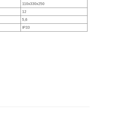
110х330х250
12
5,6
IP33