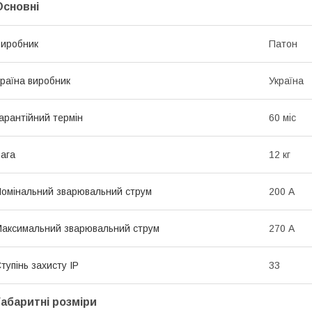
Основні
иробник
Патон
раїна виробник
Україна
арантійний термін
60 міс
ага
12 кг
омінальний зварювальний струм
200 А
аксимальний зварювальний струм
270 А
тупінь захисту IP
33
Габаритні розміри