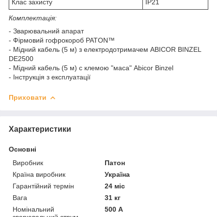
Клас захисту
IP21
Комплектація:
- Зварювальний апарат
- Фірмовий гофрокороб PATON™
- Мідний кабель (5 м) з електродотримачем ABICOR BINZEL
DE2500
- Мідний кабель (5 м) с клемою "маса" Abicor Binzel
- Інструкція з експлуатації
Приховати
Характеристики
Основні
Виробник
Патон
Країна виробник
Україна
Гарантійний термін
24 міс
Вага
31 кг
Номінальний
500 А
зварювальний струм