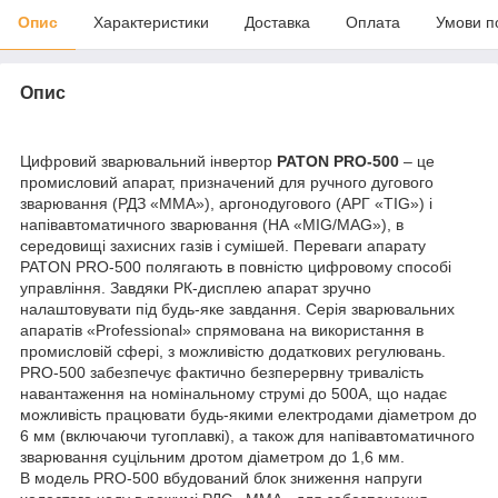
Опис
Характеристики
Доставка
Оплата
Умови п
Опис
Цифровий зварювальний інвертор
PATON PRO-500
– це
промисловий апарат, призначений для ручного дугового
зварювання (РДЗ «MMA»), аргонодугового (АРГ «TIG») і
напівавтоматичного зварювання (НА «MIG/MAG»), в
середовищі захисних газів і сумішей. Переваги апарату
PATON PRO-500 полягають в повністю цифровому способі
управління. Завдяки РК-дисплею апарат зручно
налаштовувати під будь-яке завдання. Серія зварювальних
апаратів «Professional» спрямована на використання в
промисловій сфері, з можливістю додаткових регулювань.
PRO-500 забезпечує фактично безперервну тривалість
навантаження на номінальному струмі до 500А, що надає
можливість працювати будь-якими електродами діаметром до
6 мм (включаючи тугоплавкі), а також для напівавтоматичного
зварювання суцільним дротом діаметром до 1,6 мм.
В модель PRO-500 вбудований блок зниження напруги