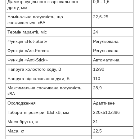
Діаметр суцільного зварювального
0,6 - 1,6
дроту, мм
Номінальна потужність, що
22,6-25
споживається, кВА
Термін гарантії, міс
24
Функція «Hot-Start»
Регульована
Функція «Arc-Force»
Регульована
Функція «Anti-Stick»
Автоматична
Напруга холостого ходу, В
12/90
Напруга підпалювання дуги, В
110
Максимальна споживана потужність,
28,9
кВA
Охолодження
Адаптивне
Габаритні розміри, ШxГxВ, мм
220х510х386
Маса брутто, кг
31
Маса, кг
22,5