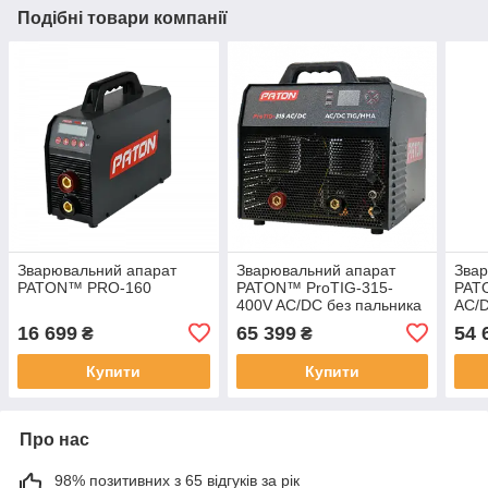
Подібні товари компанії
Зварювальний апарат
Зварювальний апарат
Звар
PATON™ PRO-160
PATON™ ProTIG-315-
PAT
400V AC/DC без пальника
AC/
16 699
65 399
54 
₴
₴
Купити
Купити
Про нас
98% позитивних з 65 відгуків за рік