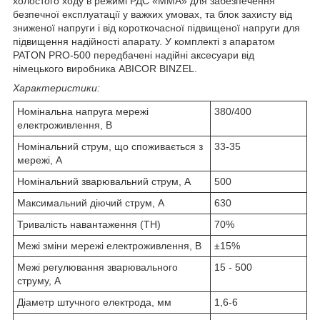
холостого ходу в режимі РДС «MMA» для забезпечення
безпечної експлуатації у важких умовах, та блок захисту від
зниженої напруги і від короткочасної підвищеної напруги для
підвищення надійності апарату. У комплекті з апаратом
PATON PRO-500 передбачені надійні аксесуари від
німецького виробника ABICOR BINZEL.
Характеристики:
Номінальна напруга мережі
380/400
електроживлення, В
Номінальний струм, що споживається з
33-35
мережі, А
Номінальний зварювальний струм, А
500
Максимальний діючий струм, А
630
Тривалість навантаження (ТН)
70%
Межі зміни мережі електроживлення, В
±15%
Межі регулювання зварювального
15 - 500
струму, А
Діаметр штучного електрода, мм
1,6-6