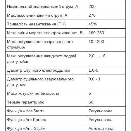
Номінальний зварювальний струм, А
200
Максимальний діючий струм, А
270
Тривалість навантаження (ТН)
45%
Межі зміни мережі електроживлення, В
160-260
Межі регулювання зварювального
10 - 200
струму, А
Межі регулювання швидкості подачі
2,0 … 16
дроту, м/хв.
Діаметр штучного електрода, мм
1,6-5
Діаметр суцільного зварювального
0,6 - 1
дроту, мм
Маса котушки не більше, кг
5
Термін гарантії, міс
60
Функція «Hot-Start»
Регульована
Функція «Arc-Force»
Регульована
Функція «Anti-Stick»
Автоматична