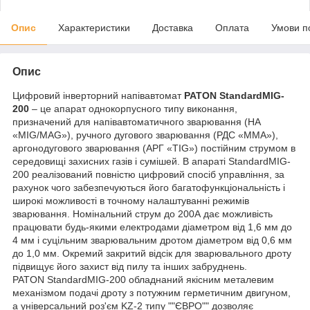
Опис
Характеристики
Доставка
Оплата
Умови п
Опис
Цифровий інверторний напівавтомат
PATON StandardMIG-
200
– це апарат однокорпусного типу виконання,
призначений для напівавтоматичного зварювання (НА
«MIG/MAG»), ручного дугового зварювання (РДС «MMA»),
аргонодугового зварювання (АРГ «TIG») постійним струмом в
середовищі захисних газів і сумішей. В апараті StandardMIG-
200 реалізований повністю цифровий спосіб управління, за
рахунок чого забезпечуються його багатофункціональність і
широкі можливості в точному налаштуванні режимів
зварювання. Номінальний струм до 200А дає можливість
працювати будь-якими електродами діаметром від 1,6 мм до
4 мм і суцільним зварювальним дротом діаметром від 0,6 мм
до 1,0 мм. Окремий закритий відсік для зварювального дроту
підвищує його захист від пилу та інших забруднень.
PATON StandardMIG-200 обладнаний якісним металевим
механізмом подачі дроту з потужним герметичним двигуном,
а універсальний роз'єм KZ-2 типу ""ЄВРО"" дозволяє