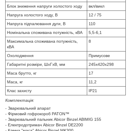
Блок зниження напруги холостого ходу
вкл/викл
Напруга холостого ходу, В
12 / 75
Напруга підпалювання дуги, В
110
Номінальна споживана потужність, кВА
5,5-6,1
Максимальна споживана потужність,
8
кВA
Охолодження
Примусове
Габаритні розміри, ШxГxВ, мм
245х420х298
Маса брутто, кг
17
Маса, кг
11,2
Клас захисту
IP21
Комплектація:
- Зварювальний апарат
- Фірмовий гофрокороб PATON™
- Зварювальний пальник Abicor Binzel ABIMIG 155
- Електродотримач Abicor Binzel DE2200
- Клема "маса" Abicor Binzel MK300