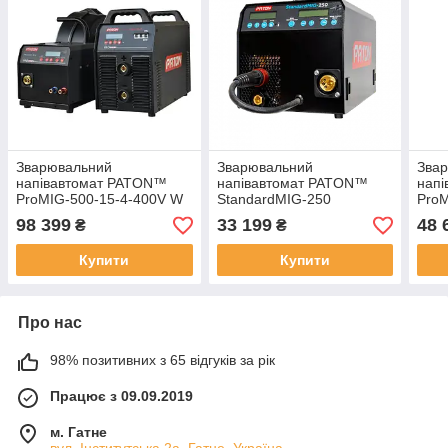
Зварювальний
Зварювальний
Зва
напівавтомат PATON™
напівавтомат PATON™
нап
ProMIG-500-15-4-400V W
StandardMIG-250
ProM
98 399
33 199
48 
₴
₴
Купити
Купити
Про нас
98% позитивних з 65 відгуків за рік
Працює з 09.09.2019
м. Гатне