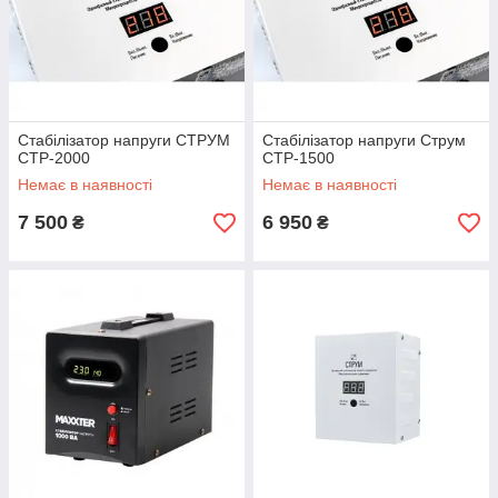
Сьогодні на ринку стабілізаторів представлена ​​величезна
кількість моделей. Розібратися в них і зробити правильний
вибір вам допоможуть профільні фахівці компанії "Форток".
Стабілізатор напруги СТРУМ
Стабілізатор напруги Струм
СТР-2000
СТР-1500
Немає в наявності
Немає в наявності
7 500
6 950
₴
₴