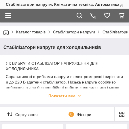
Стабілізатори напруги, Кліматична техніка, Автоматика для
Каталог товарів
Стабілізатори напруги
Стабілізатори
Стабілізатори напруги для холодильників
ЯК ВИБРАТИ СТАБІЛІЗАТОР НАПРУЖЕННЯ ДЛЯ
ХОЛОДИЛЬНИКА
Справитися зі стрибками напруги в електромережі і вирівняти
її до 220 В здатний стабілізатор. Низька напруга особливо
небезпечна для безперебійної роботи холодильника і може
вивести його з ладу.
Показати все
Три типи нормалізаторів напруги
Перед покупкою стабілізатора напруги необхідно знати, до
якого типу належить електрична мережа в будинку: з
Сортування
0
Фільтри
високою, низькою або стрибкоподібною напругою? Для
холодильників і морозильних камер підходять три типи