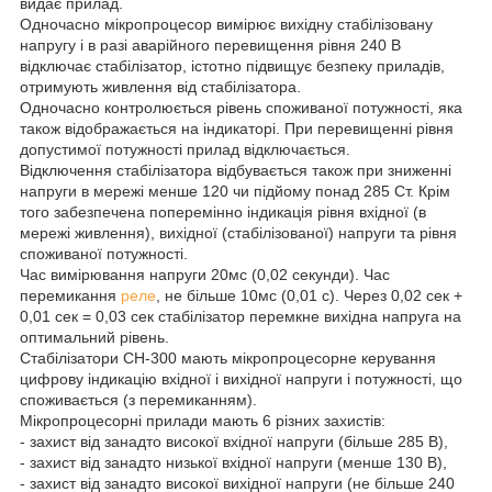
видає прилад.
Одночасно мікропроцесор вимірює вихідну стабілізовану
напругу і в разі аварійного перевищення рівня 240 В
відключає стабілізатор, істотно підвищує безпеку приладів,
отримують живлення від стабілізатора.
Одночасно контролюється рівень споживаної потужності, яка
також відображається на індикаторі. При перевищенні рівня
допустимої потужності прилад відключається.
Відключення стабілізатора відбувається також при зниженні
напруги в мережі менше 120 чи підйому понад 285 Ст. Крім
того забезпечена поперемінно індикація рівня вхідної (в
мережі живлення), вихідної (стабілізованої) напруги та рівня
споживаної потужності.
Час вимірювання напруги 20мс (0,02 секунди). Час
перемикання
реле
, не більше 10мс (0,01 с). Через 0,02 сек +
0,01 сек = 0,03 сек стабілізатор перемкне вихідна напруга на
оптимальний рівень.
Стабілізатори СН-300 мають мікропроцесорне керування
цифрову індикацію вхідної і вихідної напруги і потужності, що
споживається (з перемиканням).
Мікропроцесорні прилади мають 6 різних захистів:
- захист від занадто високої вхідної напруги (більше 285 В),
- захист від занадто низької вхідної напруги (менше 130 В),
- захист від занадто високої вихідної напруги (не більше 240