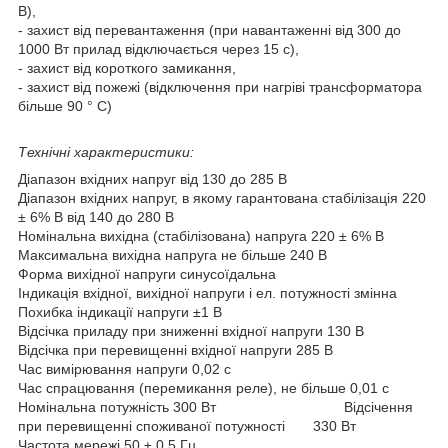
В),
- захист від перевантаження (при навантаженні від 300 до
1000 Вт прилад відключається через 15 с),
- захист від короткого замикання,
- захист від пожежі (відключення при нагріві трансформатора
більше 90 ° С)
Технічні характеристики:
Діапазон вхідних напруг від 130 до 285 В
Діапазон вхідних напруг, в якому гарантована стабілізація 220
± 6% В від 140 до 280 В
Номінальна вихідна (стабілізована) напруга 220 ± 6% В
Максимальна вихідна напруга не більше 240 В
Форма вихідної напруги синусоїдальна
Індикація вхідної, вихідної напруги і ел. потужності змінна
Похибка індикації напруги ±1 В
Відсічка приладу при зниженні вхідної напруги 130 В
Відсічка при перевищенні вхідної напруги 285 В
Час вимірювання напруги 0,02 с
Час спрацювання (перемикання реле), не більше 0,01 с
Номінальна потужність 300 Вт Відсічення
при перевищенні споживаної потужності 330 Вт
Частота мережі 50 ± 0,5 Гц