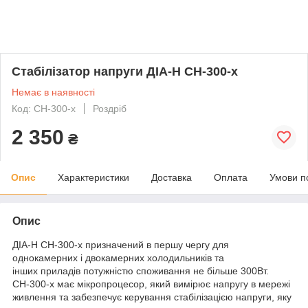
Стабілізатор напруги ДІА-Н СН-300-х
Немає в наявності
Код: СН-300-х
Роздріб
2 350
₴
Опис
Характеристики
Доставка
Оплата
Умови п
Опис
ДІА-Н СН-300-х призначений в першу чергу для
однокамерних і двокамерних холодильників та
інших приладів потужністю споживання не більше 300Вт.
СН-300-x має мікропроцесор, який вимірює напругу в мережі
живлення та забезпечує керування стабілізацією напруги, яку