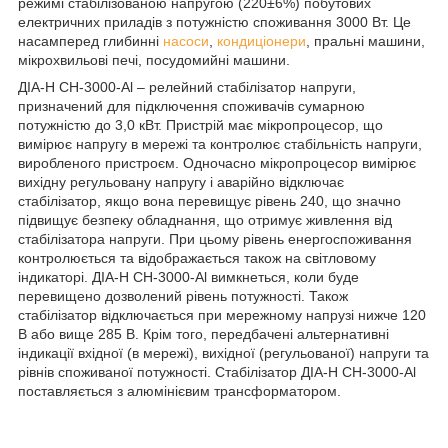
режимі стабілізованою напругою (220±6%) побутових
електричних приладів з потужністю споживання 3000 Вт. Це
насамперед глибинні
насоси
,
кондиціонери
, пральні машини,
мікрохвильові печі, посудомийні машини.
ДІА-Н СН-3000-Аl – релейний стабілізатор напруги,
призначений для підключення споживачів сумарною
потужністю до 3,0 кВт. Пристрій має мікропроцесор, що
вимірює напругу в мережі та контролює стабільність напруги,
виробленого пристроєм. Одночасно мікропроцесор вимірює
вихідну регульовану напругу і аварійно відключає
стабілізатор, якщо вона перевищує рівень 240, що значно
підвищує безпеку обладнання, що отримує живлення від
стабілізатора напруги. При цьому рівень енергоспоживання
контролюється та відображається також на світловому
індикаторі. ДІА-Н СН-3000-Аl вимкнеться, коли буде
перевищено дозволений рівень потужності. Також
стабілізатор відключається при мережному напрузі нижче 120
В або вище 285 В. Крім того, передбачені альтернативні
індикації вхідної (в мережі), вихідної (регульованої) напруги та
рівнів споживаної потужності. Стабілізатор ДІА-Н СН-3000-Аl
поставляється з алюмінієвим трансформатором.