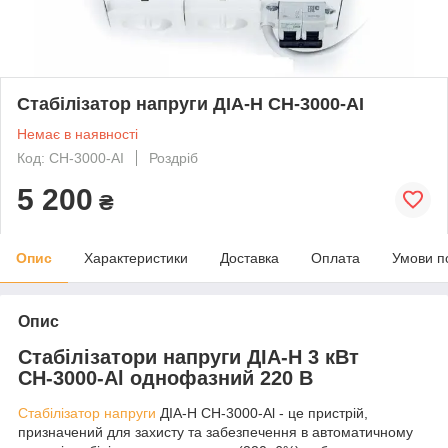
Стабілізатор напруги ДІА-Н СН-3000-АІ
Немає в наявності
Код: СН-3000-АІ
Роздріб
5 200
₴
Опис
Характеристики
Доставка
Оплата
Умови п
Опис
Стабілізатори напруги ДІА-Н 3 кВт
СН-3000-Аl однофазний 220 В
Стабілізатор напруги
ДІА-Н СН-3000-Аl - це пристрій,
призначений для захисту та забезпечення в автоматичному