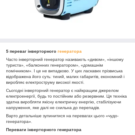
5 переваг інверторного
генератора
Часто інверторний генератор називають «дивом», «іншому
туриста», «балконних генератором», «домашнім
помічником». І це не випадково. У цих ласкавих прізвиська
відображена його суть: тихий, малих габаритів, економний і
виробляє електроструму високої якості.
Сьогодні інверторний генератор є найкращим джерелом
електроенергії, будь то постійним або резервним. Ця техніка
здатна виробляти якісну електричну енергію, стабілізуючи
напруження, яке далі не схильна до перепадів.
Варто детальніше зупинитися на перевагах цього «чудо-
генератора».
Переваги інверторного генератора