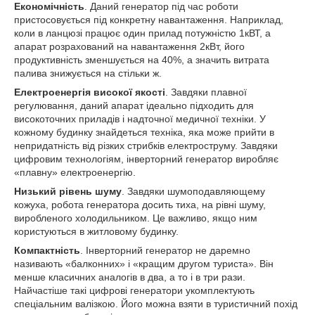
Економічність
. Даний генератор під час роботи
пристосовується під конкретну навантаження. Наприклад,
коли в ланцюзі працює один прилад потужністю 1кВТ, а
апарат розрахований на навантаження 2кВт, його
продуктивність зменшується на 40%, а значить витрата
палива знижується на стільки ж.
Електроенергія високої якості
. Завдяки плавної
регулювання, даний апарат ідеально підходить для
високоточних приладів і надточної медичної техніки. У
кожному будинку знайдеться техніка, яка може прийти в
непридатність від різких стрибків електроструму. Завдяки
цифровим технологіям, інверторний генератор виробляє
«плавну» електроенергію.
Низький рівень шуму
. Завдяки шумоподавляющему
кожуха, робота генератора досить тиха, на рівні шуму,
виробленого холодильником. Це важливо, якщо ним
користуються в житловому будинку.
Компактність
. Інверторний генератор не даремно
називають «балконних» і «кращим другом туриста». Він
менше класичних аналогів в два, а то і в три рази.
Найчастіше такі цифрові генератори укомплектують
спеціальним валізкою. Його можна взяти в туристичний похід