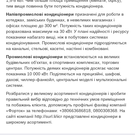
1,5-8 кВт. Чим більше площа приміщення (кімнати, офісу),
тим вище повинна бути потужність кондиціонера.
Напівпромислові кондиціонери
призначені для роботи в
котеджах, заміських будинках, в невеликих магазинах і
офісах площею до 300 м². Потужність таких кондиціонерів
розрахована максимум на 30 кВт. У плані надійності і ресурсу
показники набагато вищі, ніж в побутових системах
кондиціонування. Промислові кондиціонери підрозділяються
на канальні, стельові, касетні, настінні і комбіновані.
Промислові кондиціонери
встановлюються на великих
будівельних об'єктах, в спортивних комплексах, торгових
центрах. Потужність деяких кондиціонерів досягає часом
показника 10 000 кВт. Поділяються на прецизійні, шафові,
дахові, чиллер-фанкойл, центральні моделі і мультизональні
системи.
Розібратися у великому асортименті кондиціонерів і зробити
правильний вибір відповідно до технічних умов приміщення
та побажань клієнта, допоможуть профільні фахівці компанії
«Форток» за телефонами: +380663686818, 0800308368. На
сайті компанії http://surl.li/iicr представлені кондиціонери в
широкому асортименті.