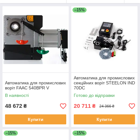
–15%
Автоматика для промислових
Автоматика для промислових
секційних воріт STEELON IND
воріт FAAC 540BPR V
70DC
В наявності
Готово до відправки
48 672
20 711
₴
₴
24 366 ₴
Купити
Купити
–15%
–15%