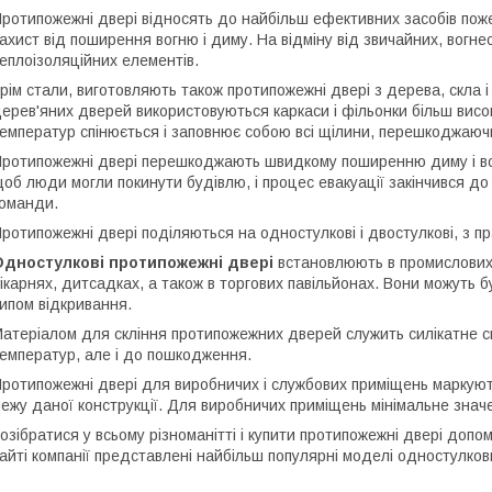
ротипожежні двері відносять до найбільш ефективних засобів поже
ахист від поширення вогню і диму. На відміну від звичайних, вогнест
еплоізоляційних елементів.
рім стали, виготовляють також протипожежні двері з дерева, скла і
ерев'яних дверей використовуються каркаси і фільонки більш висок
емператур спінюється і заповнює собою всі щілини, перешкоджаюч
ротипожежні двері перешкоджають швидкому поширенню диму і вог
об люди могли покинути будівлю, і процес евакуації закінчився д
оманди.
ротипожежні двері поділяються на одностулкові і двостулкові, з пр
Одностулкові протипожежні двері
встановлюють в промислових 
ікарнях, дитсадках, а також в торгових павільйонах. Вони можуть бут
ипом відкривання.
атеріалом для скління протипожежних дверей служить силікатне скл
емператур, але і до пошкодження.
ротипожежні двері для виробничих і службових приміщень маркуют
ежу даної конструкції. Для виробничих приміщень мінімальне значен
озібратися у всьому різноманітті і купити протипожежні двері допо
айті компанії представлені найбільш популярні моделі одностулко