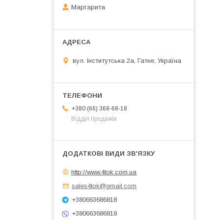
Маргарита
вул. Інститутська 2а, Гатне, Україна
+380 (66) 368-68-18
Відділ продажів
http://www.4tok.com.ua
sales4tok@gmail.com
+380663686818
+380663686818