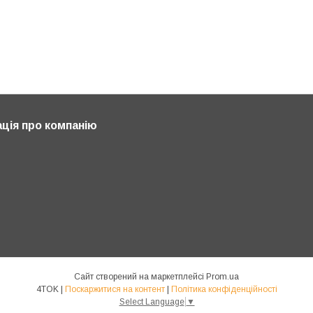
ція про компанію
Сайт створений на маркетплейсі
Prom.ua
4TOK |
Поскаржитися на контент
|
Політика конфіденційності
Select Language
▼