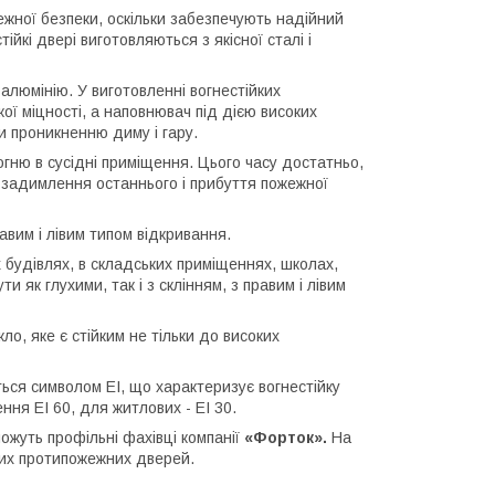
жної безпеки, оскільки забезпечують надійний
ійкі двері виготовляються з якісної сталі і
 алюмінію. У виготовленні вогнестійких
ої міцності, а наповнювач під дією високих
и проникненню диму і гару.
ню в сусідні приміщення. Цього часу достатньо,
о задимлення останнього і прибуття пожежної
авим і лівим типом відкривання.
будівлях, в складських приміщеннях, школах,
и як глухими, так і з склінням, з правим і лівим
о, яке є стійким не тільки до високих
ься символом EI, що характеризує вогнестійку
ня EI 60, для житлових - EI 30.
можуть профільні фахівці компанії
«Форток».
На
вих протипожежних дверей.