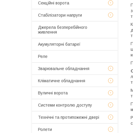
Секційні ворота
П
з
Стабілізатори напруги
т
К
Джерела безперебійного
д
живлення
т
П
Акумуляторні батареї
щ
к
Реле
П
Зварювальне обладнання
л
Кліматичне обладнання
т
М
Вуличні ворота
т
П
Системи контролю доступу
м
Технічні та протипожежні двері
Р
с
Ролети