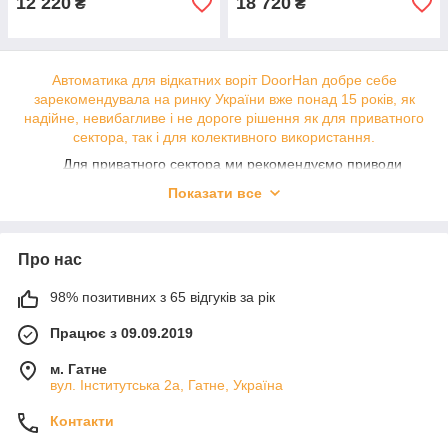
12 220
18 720
₴
₴
Автоматика для відкатних воріт DoorHan добре себе
зарекомендувала на ринку України вже понад 15 років, як
надійне, невибагливе і не дороге рішення як для приватного
сектора, так і для колективного використання.
Для приватного сектора ми рекомендуємо приводи
(моделі)
Sliding-500
і
Sliding-800
, електромеханічні приводи,
Показати все
зважаючи на їх невибагливість і простоту обслуговування.
Для таких приводів оптимальними вважаються відкатні
ворота шириною до 4м і масою до 500 кг. Так само ще
Про нас
однією перевагою даної продукції є повна ремонтно
придатність і наявність
запчастин
в Україні. Так само наша
98% позитивних з 65 відгуків за рік
компанія є сертифікованим сервіс-центром компанії
DoorHan.
Працює з 09.09.2019
Для промислового сектора, а також для автоматизації воріт
колективного користування (загальний в'їзд в багатоквартирні
м. Гатне
комплекси або котеджні містечка) ми рекомендуємо приводи
вул. Інститутська 2а, Гатне, Україна
Sliding- 1300
і
Sliding-2100
. Виконання за технологією
«масляної ванни», вони легко справляються з високою
Контакти
інтенсивністю використання навіть для воріт масою до 2