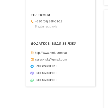
+380 (66) 368-68-18
Відділ продажів
http://www.4tok.com.ua
sales4tok@gmail.com
+380663686818
+380663686818
+380663686818