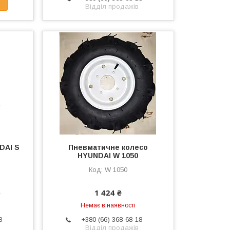
Відділ продажів
DAI S
Пневматичне колесо
HYUNDAI W 1050
W 1050
е
1 424 ₴
Немає в наявності
8
+380 (66) 368-68-18
Відділ продажів