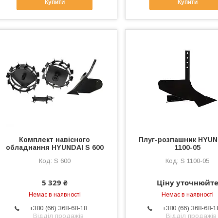
Купити
Купити
Комплект навісного
Плуг-розпашник HYUN
обладнання HYUNDAI S 600
1100-05
S 600
S 1100-05
5 329 ₴
Ціну уточнюйт
Немає в наявності
Немає в наявності
+380 (66) 368-68-18
+380 (66) 368-68-1
Відділ продажів
Відділ продажів