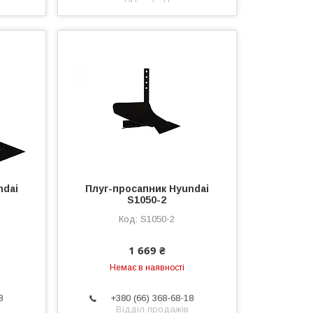
ndai
Плуг-просапник Hyundai
S1050-2
S1050-2
1 669 ₴
Немає в наявності
8
+380 (66) 368-68-18
Відділ продажів