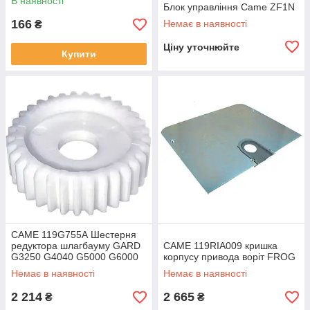
В наявності
Блок управління Came ZF1N
166
Немає в наявності
₴
Ціну уточнюйте
Купити
CAME 119G755А Шестерня
редуктора шлагбауму GARD
CAME 119RIA009 кришка
G3250 G4040 G5000 G6000
корпусу привода воріт FROG
G6500
Немає в наявності
Немає в наявності
2 214
2 665
₴
₴