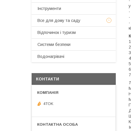
-
у
Інструменти
-
-
Все для дому та саду
-
к
Відпочинок і туризм
К
1
Системи безпеки
2
3
Водонагрівачі
4
5
6
7
КОНТАКТИ
Т
М
Н
М
4TOK
П
Д
Ш
К
І