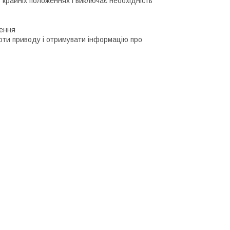
 крайніх положеннях і виключає необхідність
ження
оти приводу і отримувати інформацію про