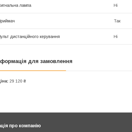
игнальна лампа
Ні
Приймач
Так
ульт дистанційного керування
Ні
нформація для замовлення
іна:
29 120 ₴
ція про компанію