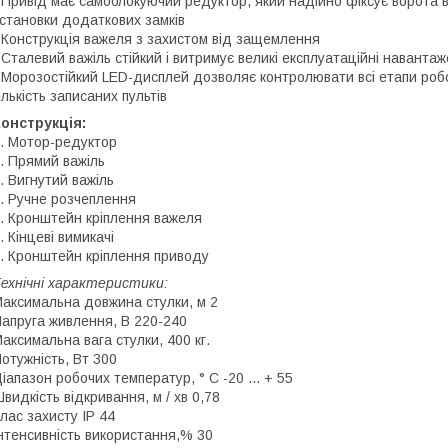
 Привід має самоблокуючий редуктор, який надійно фіксує ворота в
становки додаткових замків
 Конструкція важеля з захистом від защемлення
 Сталевий важіль стійкий і витримує великі експлуатаційні наванта
 Морозостійкий LED-дисплей дозволяє контролювати всі етапи роб
ількість записаних пультів
онструкція:
. Мотор-редуктор
. Прямий важіль
. Вигнутий важіль
. Ручне розчеплення
. Кронштейн кріплення важеля
. Кінцеві вимикачі
. Кронштейн кріплення приводу
ехнічні характеристики:
аксимальна довжина стулки, м 2
апруга живлення, В 220-240
аксимальна вага стулки, 400 кг.
отужність, Вт 300
іапазон робочих температур, ° С -20 ... + 55
видкість відкривання, м / хв 0,78
лас захисту IP 44
нтенсивність використання,% 30