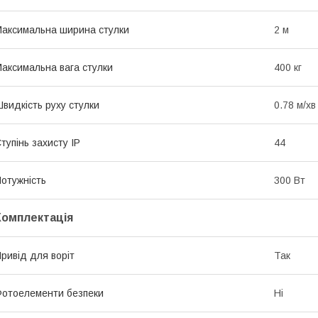
аксимальна ширина стулки
2 м
аксимальна вага стулки
400 кг
видкість руху стулки
0.78 м/хв
тупінь захисту IP
44
отужність
300 Вт
Комплектація
ривід для воріт
Так
отоелементи безпеки
Ні