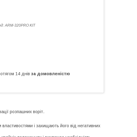
од:
ARM-320PRO KIT
ротягом 14 днів
за домовленістю
ції розпашних воріт.
и властивостями і захищають його від негативних