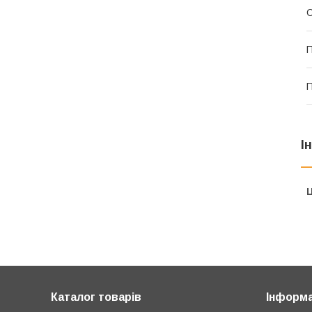
С
П
І
Ц
Каталог товарів
Інформа