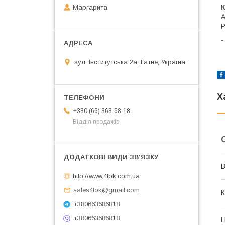
Маргарита
A
P
-
вул. Інститутська 2а, Гатне, Україна
Х
+380 (66) 368-68-18
Відділ продажів
В
http://www.4tok.com.ua
sales4tok@gmail.com
К
+380663686818
+380663686818
П