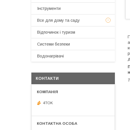
Інструменти
Все для дому та саду
Відпочинок і туризм
П
а
Системи безпеки
к
р
Водонагрівачі
д
П
КОНТАКТИ
Т
4TOK