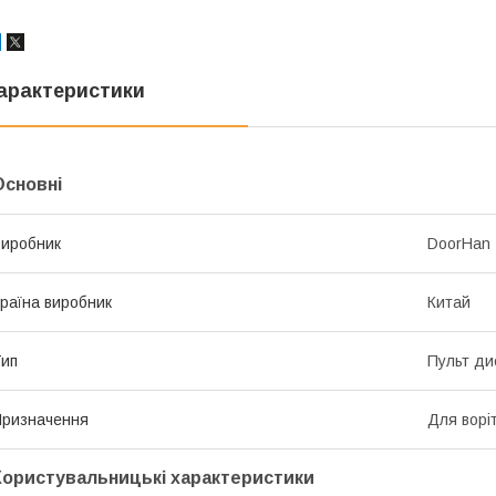
арактеристики
Основні
иробник
DoorHan
раїна виробник
Китай
ип
Пульт ди
ризначення
Для воріт
Користувальницькі характеристики