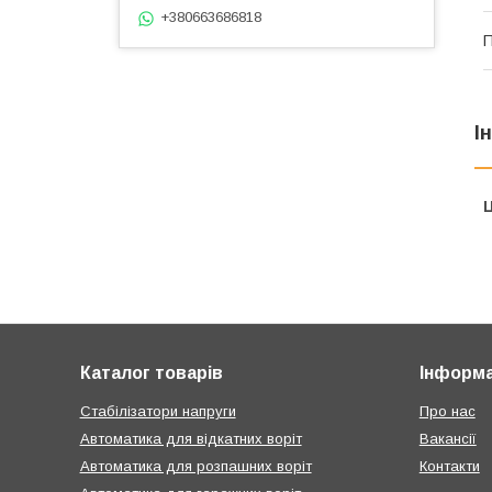
+380663686818
П
І
Ц
Каталог товарів
Інформа
Стабілізатори напруги
Про нас
Автоматика для відкатних воріт
Вакансії
Автоматика для розпашних воріт
Контакти