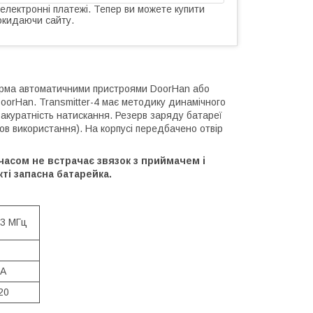
 електронні платежі. Тепер ви можете купити
окидаючи сайту.
тирма автоматичними пристроями DoorHan або
oorHan. Transmitter-4 має методику динамічного
і акуратність натискання. Резерв заряду батареї
ов використання). На корпусі передбачено отвір
 часом не встрачає звязок з приймачем і
ті запасна батарейка.
3 МГц
7A
20