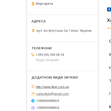
Маргарита
Х
вул. Інститутська 2а, Гатне, Україна
В
+380 (66) 368-68-18
Відділ продажів
К
Т
http://www.4tok.com.ua
П
sales4tok@gmail.com
+380663686818
+380663686818