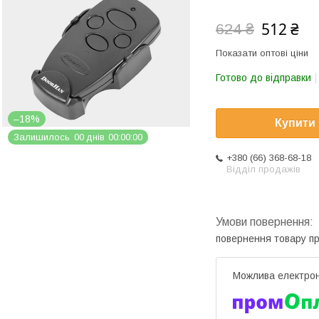
512 ₴
624 ₴
Показати оптові ціни
Готово до відправки
–18%
Купити
Залишилось
0
0
днів
0
0
0
0
0
0
+380 (66) 368-68-18
Відділ продажів
повернення товару п