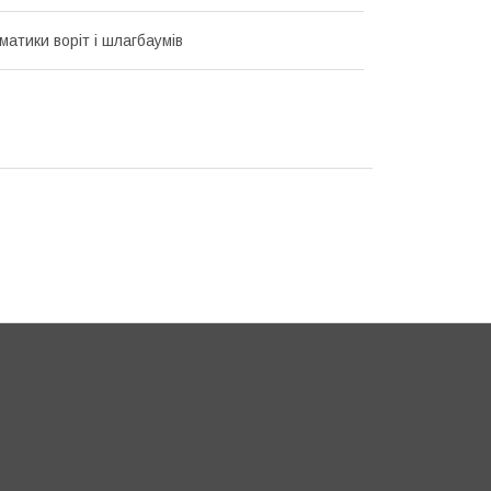
матики воріт і шлагбаумів