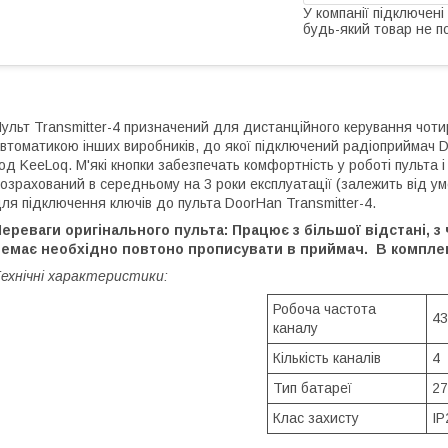
У компанії підключені
будь-який товар не п
ульт Transmitter-4 призначений для дистанційного керування чо
втоматикою інших виробників, до якої підключений радіоприймач D
од KeeLoq. М'які кнопки забезпечать комфортність у роботі пульта 
озрахований в середньому на 3 роки експлуатації (залежить від ум
ля підключення ключів до пульта DoorHan Transmitter-4.
ереваги оригінального пульта: Працює з більшої відстані, з
немає необхідно повтоно прописувати в приймач. В комплек
ехнічні характеристики:
Робоча частота
43
каналу
Кількість каналів
4
Тип батареї
2
Клас захисту
IP