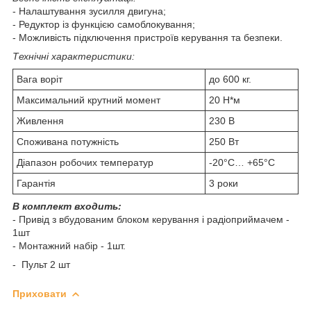
- Налаштування зусилля двигуна;
- Редуктор із функцією самоблокування;
- Можливість підключення пристроїв керування та безпеки.
Технічні характеристики:
Вага воріт
до 600 кг.
Максимальний крутний момент
20 Н*м
Живлення
230 В
Споживана потужність
250 Вт
Діапазон робочих температур
-20°С… +65°С
Гарантія
3 роки
В комплект входить:
- Привід з вбудованим блоком керування і радіоприймачем -
1шт
- Монтажний набір - 1шт.
- Пульт 2 шт
Приховати