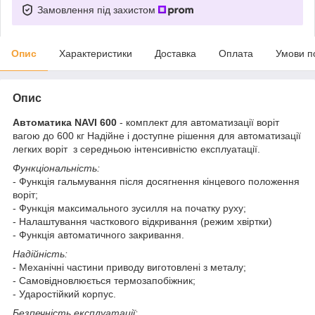
Замовлення під захистом
Опис
Характеристики
Доставка
Оплата
Умови п
Опис
Автоматика NAVI 600
- комплект для автоматизації воріт
вагою до 600 кг Надійне і доступне рішення для автоматизації
легких воріт з середньою інтенсивністю експлуатації.
Функціональність:
- Функція гальмування після досягнення кінцевого положення
воріт;
- Функція максимального зусилля на початку руху;
- Налаштування часткового відкривання (режим хвіртки)
- Функція автоматичного закривання.
Надійність:
- Механічні частини приводу виготовлені з металу;
- Самовідновлюється термозапобіжник;
- Ударостійкий корпус.
Безпечність експлуатації: