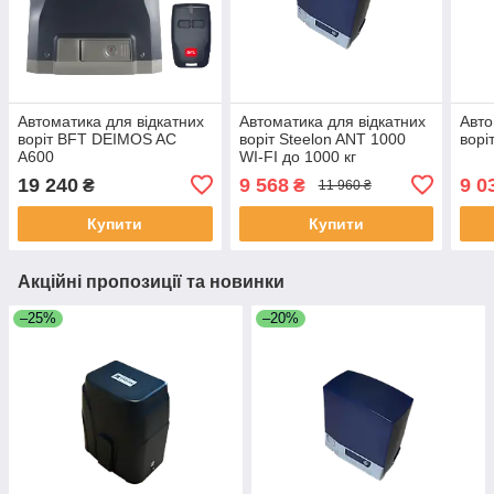
Автоматика для відкатних
Автоматика для відкатних
Авто
воріт BFT DEIMOS AC
воріт Steelon ANT 1000
ворі
A600
WI-FI до 1000 кг
19 240
9 568
9 0
₴
₴
11 960 ₴
Купити
Купити
Акційні пропозиції та новинки
–25%
–20%