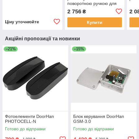
поворотною ручкою для
TIZIANO, BOTTICELLI
2 756
2 0
₴
Ціну уточнюйте
Купити
Акційні пропозиції та новинки
–21%
–15%
Фотоелементи DoorHan
Блок керування DoorHan
PHOTOCELL-N
GSM-3.0
Готово до відправки
Готово до відправки