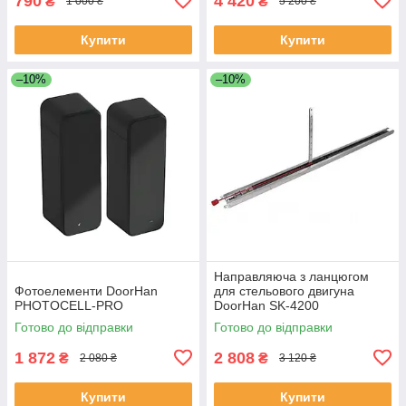
790
4 420
₴
₴
1 000 ₴
5 200 ₴
Купити
Купити
–10%
–10%
Направляюча з ланцюгом
Фотоелементи DoorHan
для стельового двигуна
PHOTOCELL-PRO
DoorHan SK-4200
Готово до відправки
Готово до відправки
1 872
2 808
₴
₴
2 080 ₴
3 120 ₴
Купити
Купити