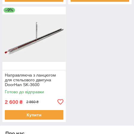
–9%
Направляюча з ланцюгом
для стельового двигуна
DoorHan SK-3600
Готово до відправки
2 600
₴
2 860 ₴
Купити
Про нас