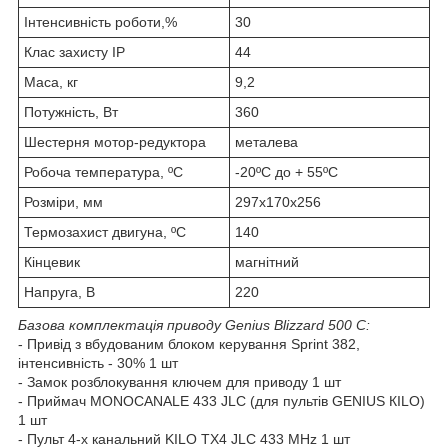
Інтенсивність роботи,%
30
Клас захисту IP
44
Маса, кг
9,2
Потужність, Вт
360
Шестерня мотор-редуктора
металева
Робоча температура, ºС
-20ºС до + 55ºС
Розміри, мм
297x170x256
Термозахист двигуна, ºС
140
Кінцевик
магнітний
Напруга, В
220
Базова комплектація приводу Genius Blizzard 500 С:
- Привід з вбудованим блоком керування Sprint 382,
інтенсивність - 30% 1 шт
- Замок розблокування ключем для приводу 1 шт
- Приймач MONOCANALE 433 JLC (для пультів GENIUS КILO)
1 шт
- Пульт 4-х канальний KILO ТХ4 JLC 433 MHz 1 шт