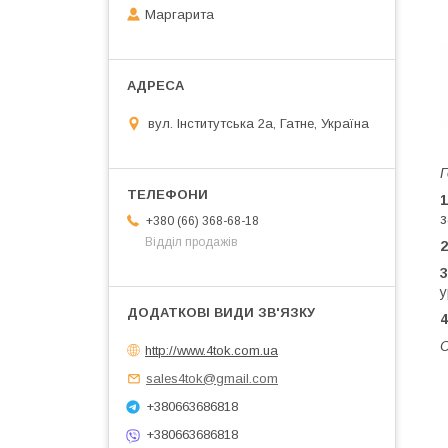
Маргарита
вул. Інститутська 2а, Гатне, Україна
Г
1
з
+380 (66) 368-68-18
Відділ продажів
2
3
у
4
С
http://www.4tok.com.ua
sales4tok@gmail.com
+380663686818
+380663686818