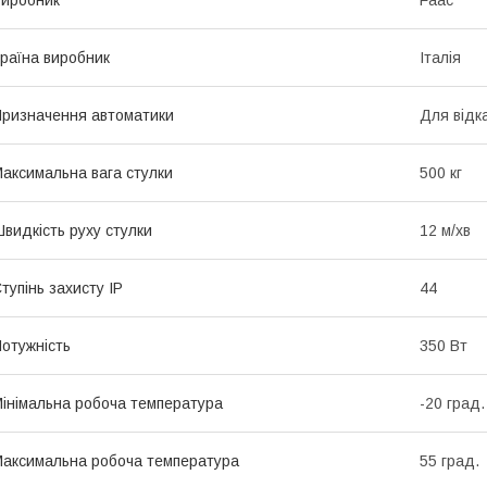
иробник
Faac
раїна виробник
Італія
ризначення автоматики
Для відк
аксимальна вага стулки
500 кг
видкість руху стулки
12 м/хв
тупінь захисту IP
44
отужність
350 Вт
інімальна робоча температура
-20 град.
аксимальна робоча температура
55 град.