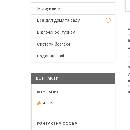
Інструменти
Все для дому та саду
А
Відпочинок і туризм
к
а
Системи безпеки
А
Д
Водонагрівачі
п
о
С
КОНТАКТИ
е
т
я
4TOK