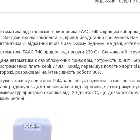
будь-який товар не п
втоматика від італійського виробника FAAC 740 є кращим вибором д
г. Завдяки якісній комплектації, привід бездоганно прослужить Вам
втоматизації відкатних воріт в заміському будинку, на дачі, котедж
втоматика FAAC 740 працює від напруги 230 Ст. Споживаний струм 
ана автоматика є самоблокуючим приводом, потужність 350Вт. Ке
рограмованої плати серії 740D. Привід переміщує полотно воріт зі
горожі, розраховані на інтенсивність роботи 30%.
тупінь захисту пристрою IP44 забезпечує надійний захист розташо
лектродвигуні є додатковий захист від перегріву, яка витримує ду
емператур пристрою охоплює від -20 до +55°С, що дозволяють купи
кому регіоні.