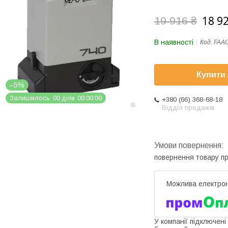
18 9
19 916 ₴
В наявності
Код:
FAAC
Купити
–5%
Залишилось
0
0
днів
0
0
0
0
0
0
+380 (66) 368-68-18
Відділ продажів
повернення товару п
У компанії підключені