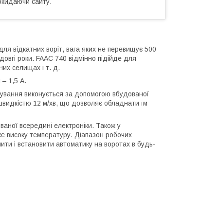
окидаючи сайту.
ля відкатних воріт, вага яких не перевищує 500
 довгі роки. FAAC 740 відмінно підійде для
них селищах і т. д.
– 1,5 А.
рування виконується за допомогою вбудованої
 швидкістю 12 м/хв, що дозволяє обладнати їм
ваної всередині електроніки. Також у
же високу температуру. Діапазон робочих
ти і встановити автоматику на воротах в будь-