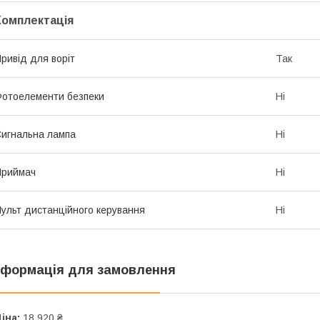
Комплектація
ривід для воріт
Так
отоелементи безпеки
Ні
игнальна лампа
Ні
Приймач
Ні
ульт дистанційного керування
Ні
нформація для замовлення
іна:
18 920 ₴