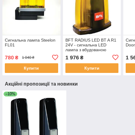
Сигнальна лампа Steelon
BFT RADIUS LED BT A R1
Сиг
FL01
24V - сигнальна LED
Doo
лампа з вбудованою
антеною, 24В
780
1 976
1 5
₴
₴
1 040 ₴
Купити
Купити
Акційні пропозиції та новинки
–10%