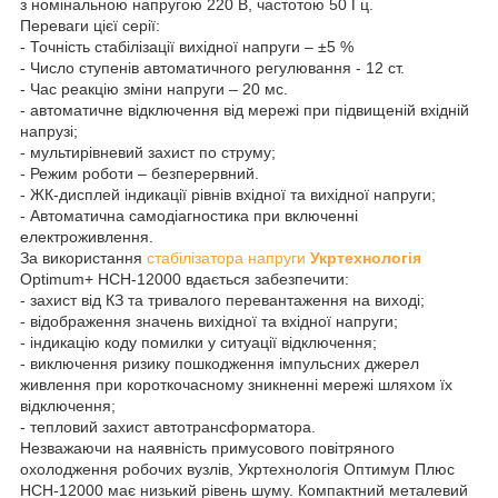
з номінальною напругою 220 В, частотою 50 Гц.
Переваги цієї серії:
- Точність стабілізації вихідної напруги – ±5 %
- Число ступенів автоматичного регулювання - 12 ст.
- Час реакцію зміни напруги – 20 мс.
- автоматичне відключення від мережі при підвищеній вхідній
напрузі;
- мультирівневий захист по струму;
- Режим роботи – безперервний.
- ЖК-дисплей індикації рівнів вхідної та вихідної напруги;
- Автоматична самодіагностика при включенні
електроживлення.
За використання
стабілізатора напруги
Укртехнологія
Optimum+ НСН-12000 вдається забезпечити:
- захист від КЗ та тривалого перевантаження на виході;
- відображення значень вихідної та вхідної напруги;
- індикацію коду помилки у ситуації відключення;
- виключення ризику пошкодження імпульсних джерел
живлення при короткочасному зникненні мережі шляхом їх
відключення;
- тепловий захист автотрансформатора.
Незважаючи на наявність примусового повітряного
охолодження робочих вузлів, Укртехнологія Оптимум Плюс
НСН-12000 має низький рівень шуму. Компактний металевий