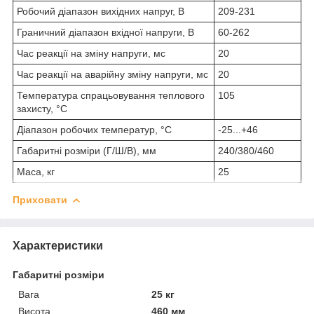
Робочий діапазон вихідних напруг, В
209-231
Граничний діапазон вхідної напруги, В
60-262
Час реакції на зміну напруги, мс
20
Час реакції на аварійну зміну напруги, мс
20
Температура спрацьовування теплового
105
захисту, °C
Діапазон робочих температур, °C
-25...+46
Габаритні розміри (Г/Ш/В), мм
240/380/460
Маса, кг
25
Приховати
Характеристики
Габаритні розміри
Вага
25 кг
Висота
460 мм