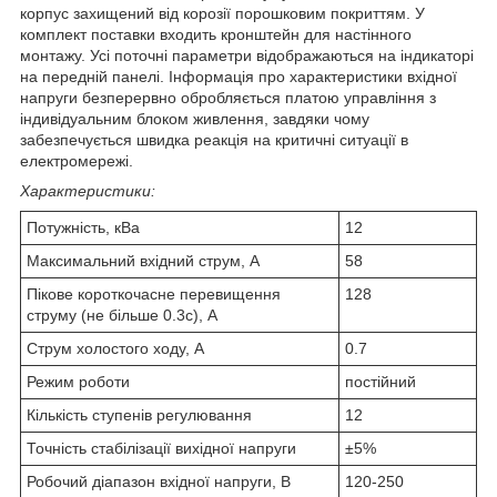
корпус захищений від корозії порошковим покриттям. У
комплект поставки входить кронштейн для настінного
монтажу. Усі поточні параметри відображаються на індикаторі
на передній панелі. Інформація про характеристики вхідної
напруги безперервно обробляється платою управління з
індивідуальним блоком живлення, завдяки чому
забезпечується швидка реакція на критичні ситуації в
електромережі.
Характеристики:
Потужність, кВа
12
Максимальний вхідний струм, А
58
Пікове короткочасне перевищення
128
струму (не більше 0.3с), А
Струм холостого ходу, А
0.7
Режим роботи
постійний
Кількість ступенів регулювання
12
Точність стабілізації вихідної напруги
±5%
Робочий діапазон вхідної напруги, В
120-250