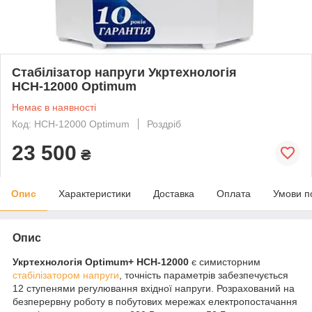
Стабілізатор напруги Укртехнологія
НСН-12000 Optimum
Немає в наявності
Код: НСН-12000 Optimum
Роздріб
23 500
₴
Опис
Характеристики
Доставка
Оплата
Умови п
Опис
Укртехнологія Optimum+ НСН-12000
є симисторним
стабілізатором напруги
, точність параметрів забезпечується
12 ступенями регулювання вхідної напруги. Розрахований на
безперервну роботу в побутових мережах електропостачання