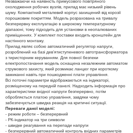
Незважаючи на наявність примусового повітряного
охолодження робочих вузлів, прилад має низький рівень
шуму. Компактний металевий корпус захищений від корозії
порошковим покриттям. Модель розрахована на тривалу
безперервну експлуатацію в широкому температурному
діапазоні, тому підходить для установки в неопалюваних
приміщеннях. У комплект поставки входить кронштейн для
настінного монтажу.
Прилад являє собою автоматичний регулятор напруги,
розроблений на базі дев’ятиступеневого автотрансформатора
з тиристорним керуванням. Для повної безпеки
електропостачання модель оснащена незалежним автоматом
струмового захисту, який розмикає ланцюг при короткому
замиканні навіть при пошкодженні плати управління.
Всі поточні параметри відображаються на індикаторі,
розміщеному на передній панелі. Надходить інформація про
характеристики вхідної напруги безперервно, потім
обробляється платою управління, завдяки чому
забезпечується швидка реакція на критичні ситуації.
Переваги даної моделі:
- режим роботи – безперервний
- РК-індикатор на три символи
- швидке реагування на перепади напруги
- безперервний автоматичний контроль вхідних параметрів