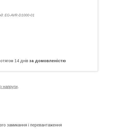
од:
EG-AVR-D1000-01
ротягом 14 днів
за домовленістю
р напруги
.
ткого замикання і перевантаження