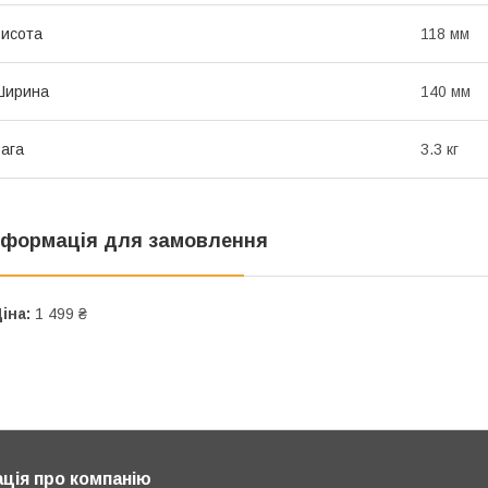
исота
118 мм
Ширина
140 мм
ага
3.3 кг
нформація для замовлення
іна:
1 499 ₴
ція про компанію