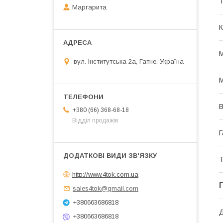
Т
Маргарита
К
М
вул. Інститутська 2а, Гатне, Україна
М
В
+380 (66) 368-68-18
Відділ продажів
Г
Т
http://www.4tok.com.ua
sales4tok@gmail.com
+380663686818
+380663686818