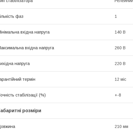
ип стабілізатора
Релейни
ількість фаз
1
інімальна вхідна напруга
140 В
аксимальна вхідна напруга
260 В
ихідна напруга
220 В
арантійний термін
12 міс
очність стабілізації (%)
+-8
Габаритні розміри
Довжина
210 мм