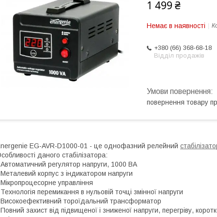
1 499 ₴
Немає в наявності
К
+380 (66) 368-68-18
Відділ продажів
повернення товару п
nergenie EG-AVR-D1000-01 - це однофазний релейний
стабілізато
собливості даного стабілізатора:
 Автоматичний регулятор напруги, 1000 ВА
 Металевий корпус з індикатором напруги
 Мікропроцесорне управління
 Технологія перемикання в нульовій точці змінної напруги
 Високоефективний тороїдальний трансформатор
 Повний захист від підвищеної і зниженої напруги, перегріву, коро