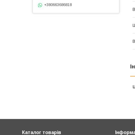
+380663686818
В
В
І
Ц
Каталог товарів
Інформа