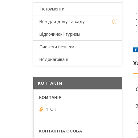
-
-
Інструменти
-
-
Все для дому та саду
-
-
Відпочинок і туризм
Системи безпеки
Водонагрівачі
Х
КОНТАКТИ
В
4TOK
К