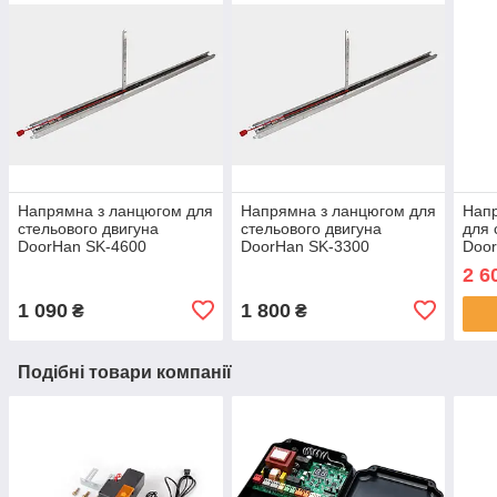
Напрямна з ланцюгом для
Напрямна з ланцюгом для
Нап
стельового двигуна
стельового двигуна
для 
DoorHan SK-4600
DoorHan SK-3300
Doo
2 6
1 090
1 800
₴
₴
Подібні товари компанії