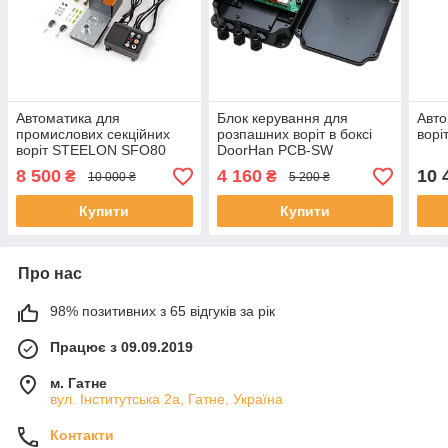
Автоматика для
Блок керування для
Авто
промислових секційних
розпашних воріт в боксі
ворі
воріт STEELON SFO80
DoorHan PCB-SW
8 500
4 160
10 
₴
₴
10 000 ₴
5 200 ₴
Купити
Купити
Про нас
98% позитивних з 65 відгуків за рік
Працює з 09.09.2019
м. Гатне
вул. Інститутська 2а, Гатне, Україна
Контакти