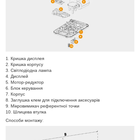
1. Кришкa дисплея
2. Кришка корпусу
3. Світлодіоднa лампа
4. Дисплей
5. Мотор-редуктор
6. Блок керування
7. Корпус
8. Заглушка клем для підключення aксесуарів
9. Мікровимикач референтної точки
10. Шлицева втулкa
Способи монтажу: