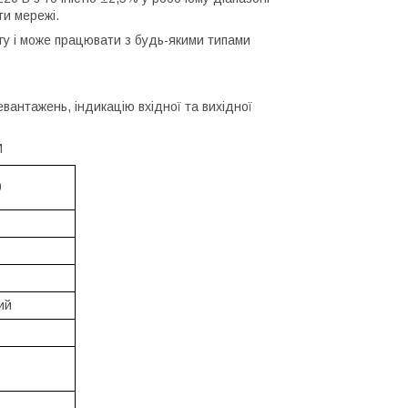
ги мережі.
гу і може працювати з будь-якими типами
вантажень, індикацію вхідної та вихідної
И
0
ий