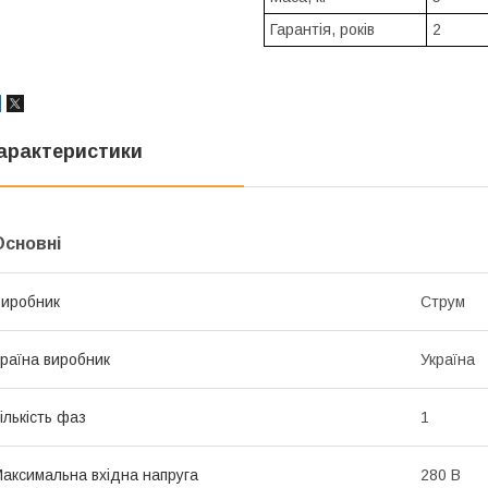
Гарантія, років
2
арактеристики
Основні
иробник
Струм
раїна виробник
Україна
ількість фаз
1
аксимальна вхідна напруга
280 В