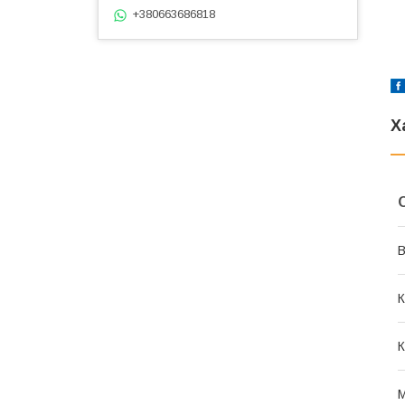
+380663686818
Х
В
К
К
М