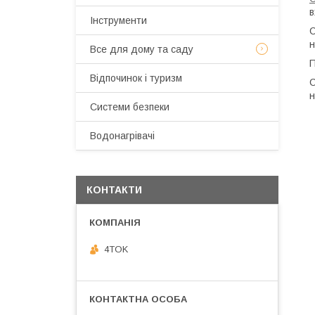
в
Інструменти
С
н
Все для дому та саду
П
Відпочинок і туризм
С
н
Системи безпеки
Водонагрівачі
КОНТАКТИ
4TOK