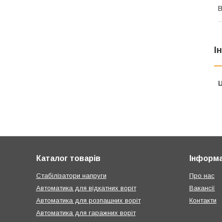
В
І
Ц
Каталог товарів
Інформа
Стабілізатори напруги
Про нас
Автоматика для відкатних воріт
Вакансії
Автоматика для розпашних воріт
Контакти
Автоматика для гаражних воріт