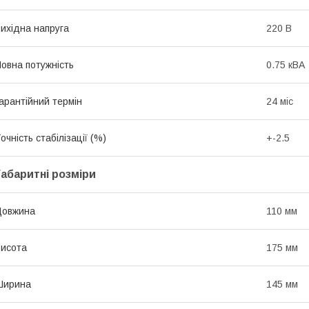
ихідна напруга
220 В
овна потужність
0.75 кВА
арантійний термін
24 міс
очність стабілізації (%)
+-2.5
Габаритні розміри
Довжина
110 мм
исота
175 мм
Ширина
145 мм