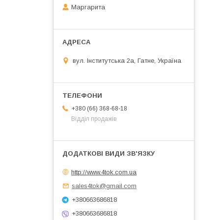
Маргарита
вул. Інститутська 2а, Гатне, Україна
+380 (66) 368-68-18
Відділ продажів
http://www.4tok.com.ua
sales4tok@gmail.com
+380663686818
+380663686818