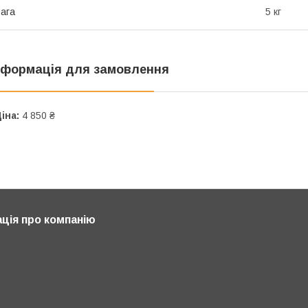
ага
5 кг
нформація для замовлення
іна:
4 850 ₴
ція про компанію