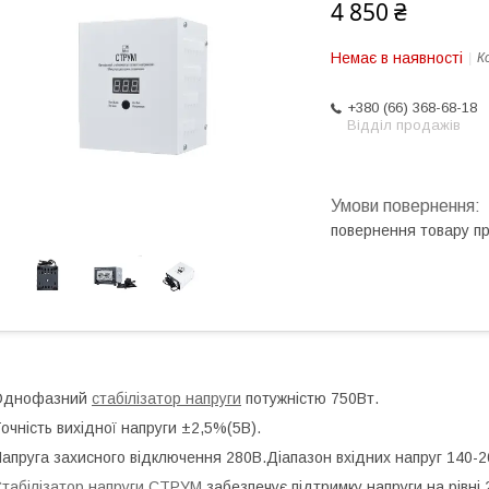
4 850 ₴
Немає в наявності
К
+380 (66) 368-68-18
Відділ продажів
повернення товару п
Однофазний
стабілізатор напруги
потужністю 750Вт.
очність вихідної напруги ±2,5%(5В).
апруга захисного відключення 280В.Діапазон вхідних напруг 140-2
табілізатор напруги СТРУМ
забезпечує підтримку напруги на рівні 