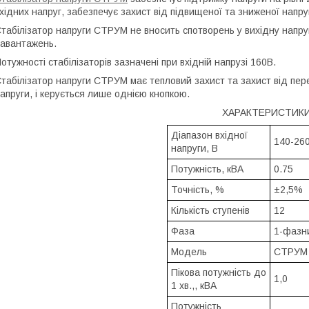
хідних напруг, забезпечує захист від підвищеної та зниженої напру
табілізатор напруги СТРУМ не вносить спотворень у вихідну напру
авантажень.
отужності стабілізаторів зазначені при вхідній напрузі 160В.
табілізатор напруги СТРУМ має тепловий захист та захист від пере
апруги, і керується лише однією кнопкою.
ХАРАКТЕРИСТИК
Діапазон вхідної
140-26
напруги, В
Потужність, кВА
0.75
Точність, %
±2,5%
Кількість ступенів
12
Фаза
1-фазн
Модель
СТРУМ
Пікова потужність до
1,0
1 хв.,, кВА
Потужність