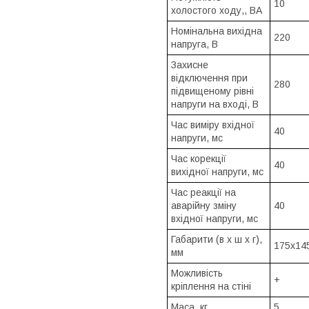
10
холостого ходу,, ВА
Номінальна вихідна
220
напруга, В
Захисне
відключення при
280
підвищеному рівні
напруги на вході, В
Час виміру вхідної
40
напруги, мс
Час корекції
40
вихідної напруги, мс
Час реакції на
аварійну зміну
40
вхідної напруги, мс
Габарити (в х ш х г),
175х14
мм
Можливість
+
кріплення на стіні
Маса, кг
5