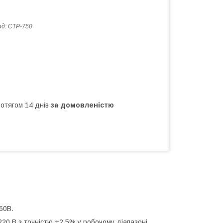
од:
СТР-750
ротягом 14 днів
за домовленістю
60В.
220 В з точністю ±2,5% у робочому діапазоні