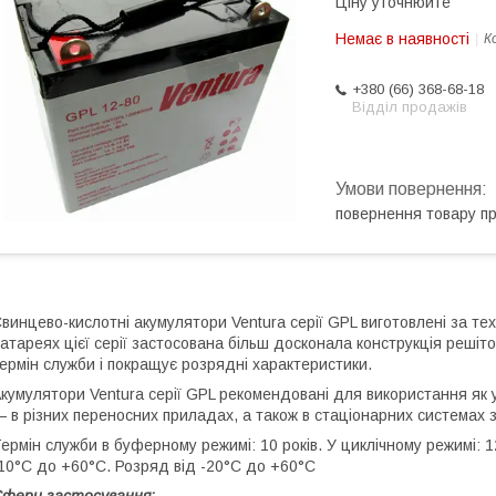
Ціну уточнюйте
Немає в наявності
К
+380 (66) 368-68-18
Відділ продажів
повернення товару п
винцево-кислотні акумулятори Ventura серії GPL виготовлені за те
атареях цієї серії застосована більш досконала конструкція решіт
ермін служби і покращує розрядні характеристики.
кумулятори Ventura серії GPL рекомендовані для використання як 
 в різних переносних приладах, а також в стаціонарних системах
ермін служби в буферному режимі: 10 років. У циклічному режимі: 1
10°С до +60°С. Розряд від -20°С до +60°С