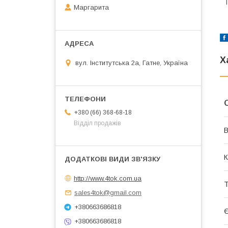
Т
Маргарита
Х
вул. Інститутська 2а, Гатне, Україна
+380 (66) 368-68-18
Відділ продажів
В
К
http://www.4tok.com.ua
Т
sales4tok@gmail.com
+380663686818
Є
+380663686818