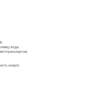
й;
оливці води;
автотранспортом;
ість енергії;