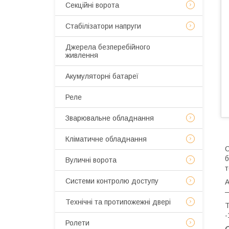
Секційні ворота
Стабілізатори напруги
Джерела безперебійного
живлення
Акумуляторні батареї
Реле
Зварювальне обладнання
Кліматичне обладнання
С
б
Вуличні ворота
т
Системи контролю доступу
А
—
Технічні та протипожежні двері
Т
-
Ролети