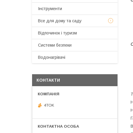
С
Інструменти
Все для дому та саду
Відпочинок і туризм
О
Системи безпеки
Водонагрівачі
КОНТАКТИ
Т
Н
4TOK
Н
Г
В