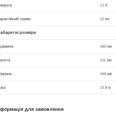
апруга
12 В
арантійний термін
12 міс
Габаритні розміри
Довжина
260 мм
исота
211 мм
Ширина
169 мм
ага
22.8 кг
нформація для замовлення