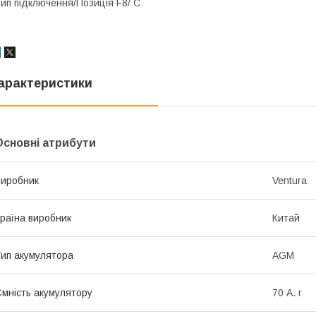
ип підключення/Позиція F8/ С
арактеристики
Основні атрибути
иробник
Ventura
раїна виробник
Китай
ип акумулятора
AGM
мність акумулятору
70 А. г