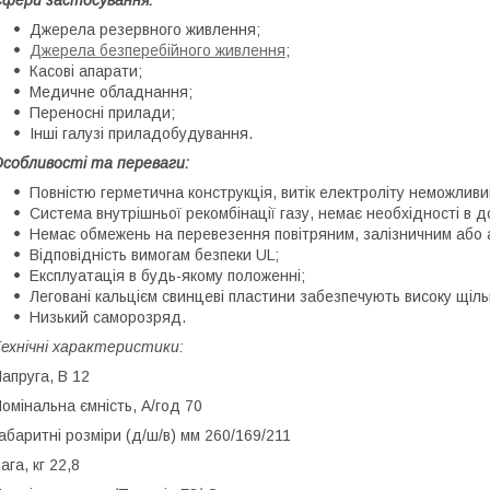
фери застосування:
Джерела резервного живлення;
Джерела безперебійного живлення
;
Касові апарати;
Медичне обладнання;
Переносні прилади;
Інші галузі приладобудування.
собливості та переваги:
Повністю герметична конструкція, витік електроліту неможливи
Система внутрішньої рекомбінації газу, немає необхідності в д
Немає обмежень на перевезення повітряним, залізничним або 
Відповідність вимогам безпеки UL;
Експлуатація в будь-якому положенні;
Леговані кальцієм свинцеві пластини забезпечують високу щільн
Низький саморозряд.
ехнічні характеристики:
апруга, В 12
омінальна ємність, А/год 70
абаритні розміри (д/ш/в) мм 260/169/211
ага, кг 22,8