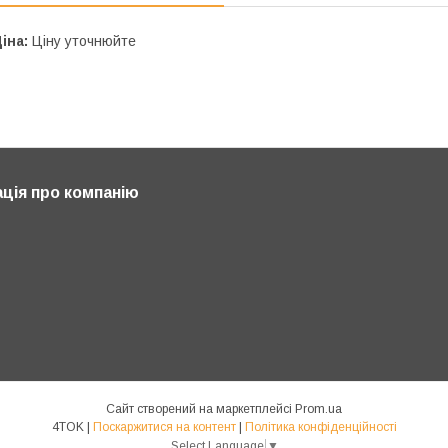
іна:
Ціну уточнюйте
ція про компанію
Сайт створений на маркетплейсі
Prom.ua
4TOK |
Поскаржитися на контент
|
Політика конфіденційності
Select Language
▼