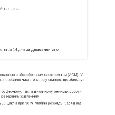
од:
GPL 12-70
ротягом 14 днів
за домовленістю
хнологією з абсорбованим електролітом (AGM). У
ок з особливо чистого сплаву свинцю, що збільшує
у буферному, так і в циклічному режимах роботи
 з резервним живленням.
200 циклів при 30 % глибині розряду. Заряд від