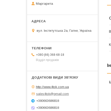
Маргарита
вул. Інститутська 2а, Гатне, Україна
В
К
+380 (66) 368-68-18
Відділ продажів
І
Ц
http://www.4tok.com.ua
sales4tok@gmail.com
+380663686818
+380663686818