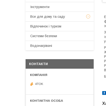
Інструменти
Все для дому та саду
Е
ф
з
Відпочинок і туризм
З
Системи безпеки
з
у
Водонагрівачі
Р
Ж
Р
Р
КОНТАКТИ
Р
В
Б
4TOK
Х