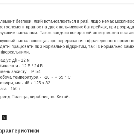
лемент безпеки, який встановлюється в разі, якщо немає можливос
отоелемент працює на двох пальчикових батарейках, при розрядці
вуковим сигналами. Також завдяки поворотній оптиці можна постави
вуковий сигнал сповіщає про переривання інфрачервоного променя
датні працювати як з нормально відкритим, так і з нормально зам
ніверсальними.
адіус дії - 12 м
ивлення - 12 В / 24 В
івень захисту - IP 54
обоча температура - -20 ~ + 55 ° C
озміри, мм - 48 x 125 x 32
ага - 150 г
ренд Польща, виробництво Китай.
арактеристики