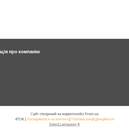
ція про компанію
Сайт створений на маркетплейсі
Prom.ua
4TOK |
Поскаржитися на контент
|
Політика конфіденційності
Select Language
▼