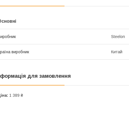
Основні
иробник
Steelon
раїна виробник
Китай
нформація для замовлення
іна:
1 389 ₴