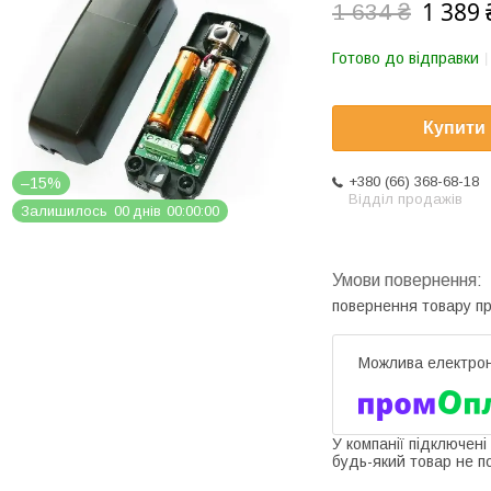
1 389 
1 634 ₴
Готово до відправки
Купити
+380 (66) 368-68-18
–15%
Відділ продажів
Залишилось
0
0
днів
0
0
0
0
0
0
повернення товару п
У компанії підключені
будь-який товар не п