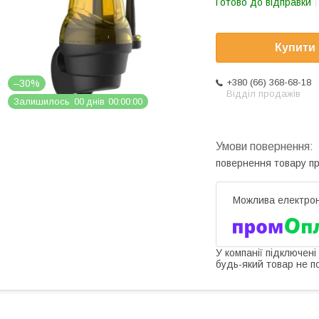
Готово до відправки
Купити
+380 (66) 368-68-18
–30%
Відділ продажів
Залишилось
0
0
днів
0
0
0
0
0
0
повернення товару п
У компанії підключені
будь-який товар не п