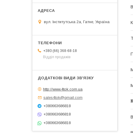
В
вул. Інститутська 2а, Гатне, Україна
К
Т
+380 (66) 368-68-18
П
Відділ продажів
М
М
http://www.4tok.com.ua
sales4tok@gmail.com
+380663686818
+380663686818
В
+380663686818
Р