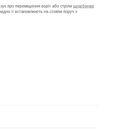
зує про переміщення воріт або стріли
шлагбаума
видно її встановлюють на стовпи поруч з