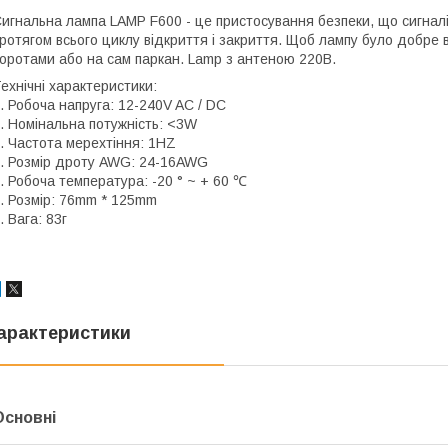
игнальна лампа LAMP F600 - це пристосування безпеки, що сигналі
ротягом всього циклу відкриття і закриття. Щоб лампу було добре 
оротами або на сам паркан. Lamp з антеною 220В.
ехнічні характеристики:
. Робоча напруга: 12-240V AC / DC
. Номінальна потужність: <3W
. Частота мерехтіння: 1HZ
. Розмір дроту AWG: 24-16AWG
. Робоча температура: -20 ° ~ + 60 ℃
. Розмір: 76mm * 125mm
. Вага: 83г
арактеристики
Основні