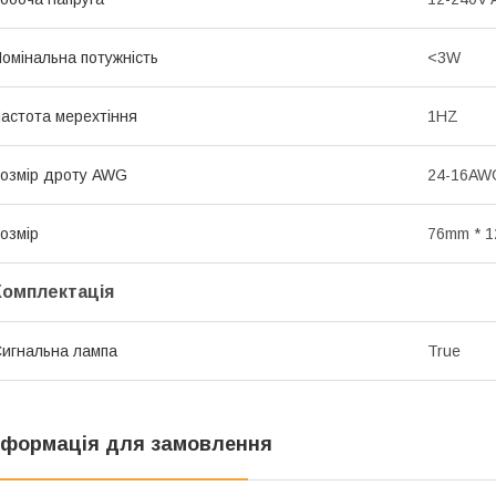
омінальна потужність
<3W
астота мерехтіння
1HZ
озмір дроту AWG
24-16AW
озмір
76mm * 
Комплектація
игнальна лампа
True
нформація для замовлення