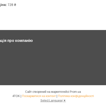
іна:
728 ₴
ція про компанію
Сайт створений на маркетплейсі
Prom.ua
4TOK |
Поскаржитися на контент
|
Політика конфіденційності
Select Language
▼