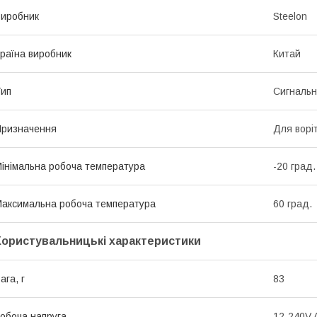
иробник
Steelon
раїна виробник
Китай
ип
Сигнальн
ризначення
Для воріт
інімальна робоча температура
-20 град.
аксимальна робоча температура
60 град.
Користувальницькі характеристики
ага, г
83
обоча напруга
12-240V 