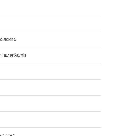
а лампа
 і шлагбаумів
AC / DC