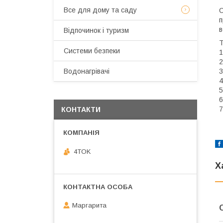
Все для дому та саду
С
п
в
Відпочинок і туризм
Т
Системи безпеки
1
2
3
Водонагрівачі
4
5
6
7
КОНТАКТИ
4TOK
Х
Маргарита