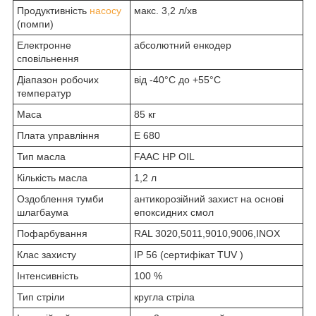
Продуктивність
насосу
макс. 3,2 л/хв
(помпи)
Електронне
абсолютний енкодер
сповільнення
Діапазон робочих
від -40°С до +55°C
температур
Маса
85 кг
Плата управління
E 680
Тип масла
FAAC HP OIL
Кількість масла
1,2 л
Оздоблення тумби
антикорозійний захист на основі
шлагбаума
епоксидних смол
Пофарбування
RAL 3020,5011,9010,9006,INOX
Клас захисту
ІР 56 (сертифікат TUV )
Інтенсивність
100 %
Тип стріли
кругла стріла