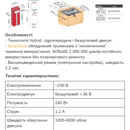
Особливості:
- Технологія Hybrid: гідропередача і безщітковий двигун;
-
Шлагбаум
обладнаний пружинами з “нескінченним”
терміном використання: БІЛЬШЕ 2 000 000 циклів постійного
використання без позачергового ремонту;
- Високошвидкісний режим (електронна настройка), швидкість
2,2 сек.
Технічні характеристики:
Електроживлення
~230 В
Електродвигун
безщітковий = 36 В
Потужність
240 Вт
Струм
1,1 А
Швидкість обертання
1000-6000 об/хв
двигуна