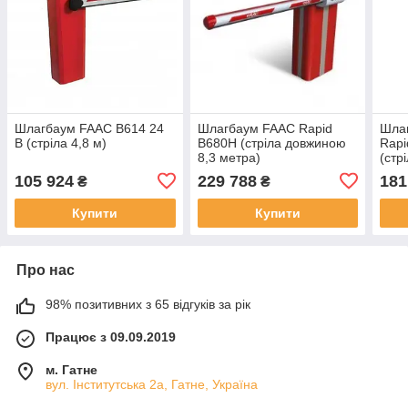
Шлагбаум FAAC B614 24
Шлагбаум FAAC Rapid
Шла
В (стріла 4,8 м)
B680H (стріла довжиною
Rapi
8,3 метра)
(стр
105 924
229 788
181
₴
₴
Купити
Купити
Про нас
98% позитивних з 65 відгуків за рік
Працює з 09.09.2019
м. Гатне
вул. Інститутська 2а, Гатне, Україна