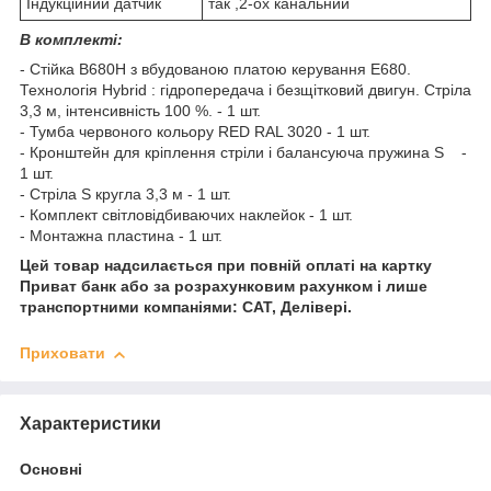
Індукційний датчик
так ,2-ох канальний
В комплекті:
- Стійка B680H з вбудованою платою керування E680.
Технологія Hybrid : гідропередача і безщітковий двигун. Стріла
3,3 м, інтенсивність 100 %. - 1 шт.
- Тумба червоного кольору RED RAL 3020 - 1 шт.
- Кронштейн для кріплення стріли і балансуюча пружина S -
1 шт.
- Стріла S кругла 3,3 м - 1 шт.
- Комплект світловідбиваючих наклейок - 1 шт.
- Монтажна пластина - 1 шт.
Цей товар надсилається при повній оплаті на картку
Приват банк або за розрахунковим рахунком і лише
транспортними компаніями: САТ, Делівері.
Приховати
Характеристики
Основні