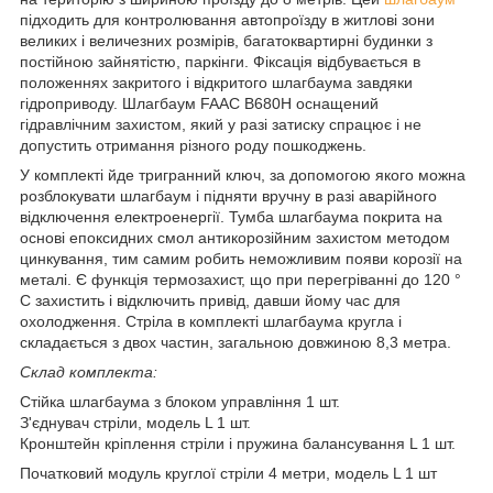
підходить для контролювання автопроїзду в житлові зони
великих і величезних розмірів, багатоквартирні будинки з
постійною зайнятістю, паркінги. Фіксація відбувається в
положеннях закритого і відкритого шлагбаума завдяки
гідроприводу. Шлагбаум FAAC B680H оснащений
гідравлічним захистом, який у разі затиску спрацює і не
допустить отримання різного роду пошкоджень.
У комплекті йде тригранний ключ, за допомогою якого можна
розблокувати шлагбаум і підняти вручну в разі аварійного
відключення електроенергії. Тумба шлагбаума покрита на
основі епоксидних смол антикорозійним захистом методом
цинкування, тим самим робить неможливим появи корозії на
металі. Є функція термозахист, що при перегріванні до 120 °
C захистить і відключить привід, давши йому час для
охолодження. Стріла в комплекті шлагбаума кругла і
складається з двох частин, загальною довжиною 8,3 метра.
Склад комплекта:
Стійка шлагбаума з блоком управління 1 шт.
З'єднувач стріли, модель L 1 шт.
Кронштейн кріплення стріли і пружина балансування L 1 шт.
Початковий модуль круглої стріли 4 метри, модель L 1 шт