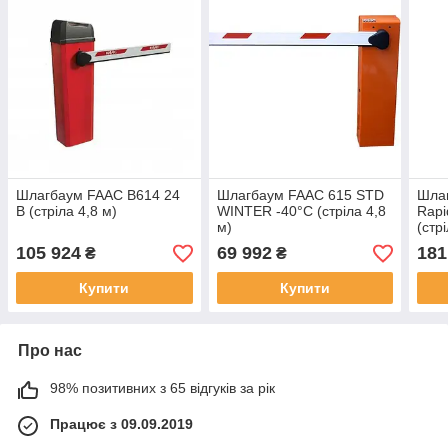
Шлагбаум FAAC B614 24
Шлагбаум FAAC 615 STD
Шла
В (стріла 4,8 м)
WINTER -40°C (стріла 4,8
Rapi
м)
(стр
105 924
69 992
181
₴
₴
Купити
Купити
Про нас
98% позитивних з 65 відгуків за рік
Працює з 09.09.2019