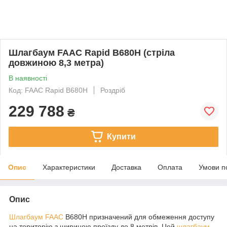
Шлагбаум FAAC Rapid B680H (стріла
довжиною 8,3 метра)
В наявності
Код: FAAC Rapid B680H
Роздріб
229 788
₴
Купити
Опис
Характеристики
Доставка
Оплата
Умови п
Опис
Шлагбаум FAAC
B680H призначений для обмеження доступу
на територію з шириною проїзду до 8 метрів. Цей
шлагбаум