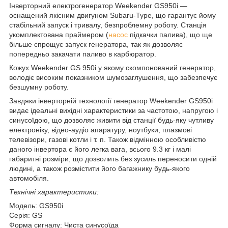
Інверторний електрогенератор Weekender GS950i —
оснащений якісним двигуном Subaru-Type, що гарантує йому
стабільний запуск і тривалу, безпроблемну роботу. Станція
укомплектована праймером (
насос
підкачки палива), що ще
більше спрощує запуск генератора, так як дозволяє
попередньо закачати паливо в карбюратор.
Кожух Weekender GS 950i у якому скомпонований генератор,
володіє високим показником шумозаглушення, що забезпечує
безшумну роботу.
Завдяки інверторній технології генератор Weekender GS950i
видає ідеальні вихідні характеристики за частотою, напругою і
синусоїдою, що дозволяє живити від станції будь-яку чутливу
електроніку, відео-аудіо апаратуру, ноутбуки, плазмові
телевізори, газові котли і т. п. Також відмінною особливістю
даного інвертора є його легка вага, всього 9.3 кг і малі
габаритні розміри, що дозволить без зусиль переносити одній
людині, а також розмістити його багажнику будь-якого
автомобіля.
Технічні характеристики:
Модель: GS950i
Серія: GS
Форма сигналу: Чиста синусоїда