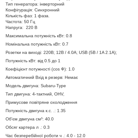
Тип генератора: інверторний
Конфігурація: Синхронний
Кількість фаз: 1 фаза.
Частота: 50 Гц
Напруга: 220 В
Максимальна потужність кВт: 0.8
Номінальна потужність кВт: 0.7
Розетки на виході: 220B; 12В / 4.0A; USB (5В / 1A 2.1A);
Потужність кВт: від 0.5 до 1
Коефіцієнт потужності (cos Ф): 1.0
Автоматичний Вхід в резерв: Немає
Модель двигуна: Subaru-Type
Тип двигуна: 4-тактний, OHV,
Примусове повітряне охолодження
Потужність двигуна к.с. .: 1.35
Об'єм двигуна см³: 40.0
Обсяг картера л .: 0.3
Час безперебійної роботи ч .: 4.0 - 12.0