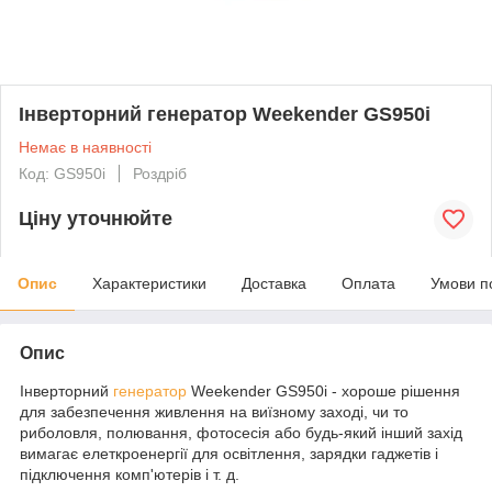
Інверторний генератор Weekender GS950i
Немає в наявності
Код: GS950i
Роздріб
Ціну уточнюйте
Опис
Характеристики
Доставка
Оплата
Умови п
Опис
Інверторний
генератор
Weekender GS950i - хороше рішення
для забезпечення живлення на виїзному заході, чи то
риболовля, полювання, фотосесія або будь-який інший захід
вимагає елеткроенергії для освітлення, зарядки гаджетів і
підключення комп'ютерів і т. д.