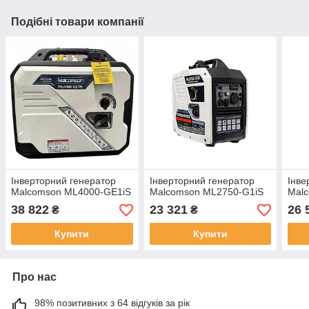
Подібні товари компанії
Інверторний генератор
Інверторний генератор
Інве
Malcomson ML4000-GE1iS
Malcomson ML2750-G1iS
Mal
38 822
23 321
26 
₴
₴
Купити
Купити
Про нас
98% позитивних з 64 відгуків за рік