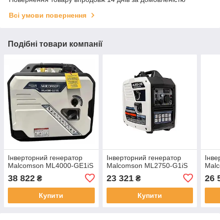
Всі умови повернення
Подібні товари компанії
Інверторний генератор
Інверторний генератор
Інве
Malcomson ML4000-GE1iS
Malcomson ML2750-G1iS
Mal
38 822
23 321
26 
₴
₴
Купити
Купити