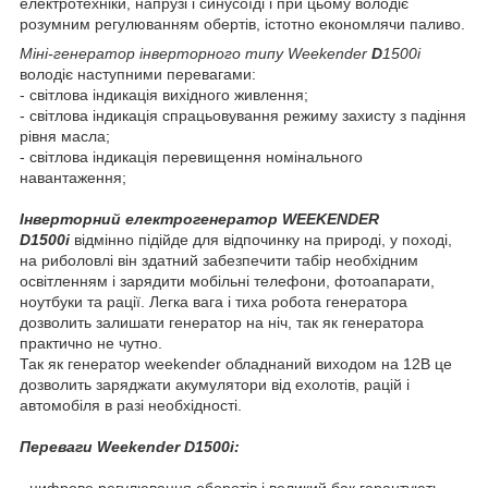
електротехніки, напрузі і синусоїді і при цьому володіє
розумним регулюванням обертів, істотно економлячи паливо.
Міні-генератор інверторного типу
Weekender
D
1500i
володіє наступними перевагами:
- світлова індикація вихідного живлення;
- світлова індикація спрацьовування режиму захисту з падіння
рівня масла;
- світлова індикація перевищення номінального
навантаження;
Інверторний електрогенератор WEEKENDER
D1500i
відмінно підійде для відпочинку на природі, у поході,
на риболовлі він здатний забезпечити табір необхідним
освітленням і зарядити мобільні телефони, фотоапарати,
ноутбуки та рації. Легка вага і тиха робота генератора
дозволить залишати генератор на ніч, так як генератора
практично не чутно.
Так як генератор weekender обладнаний виходом на 12В це
дозволить заряджати акумулятори від ехолотів, рацій і
автомобіля в разі необхідності.
Переваги Weekender D1500i:
- цифрове регулювання оборотів і великий бак гарантують