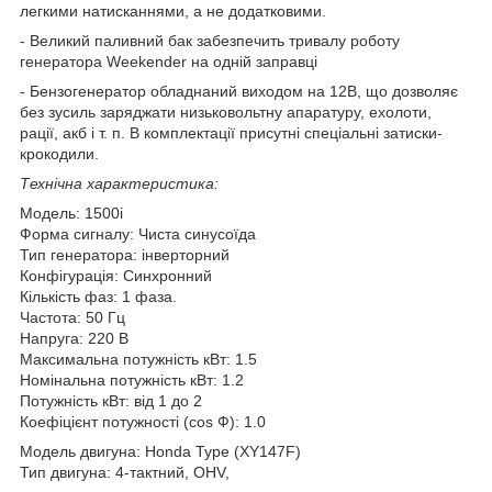
легкими натисканнями, а не додатковими.
- Великий паливний бак забезпечить тривалу роботу
генератора Weekender на одній заправці
- Бензогенератор обладнаний виходом на 12В, що дозволяє
без зусиль заряджати низьковольтну апаратуру, ехолоти,
рації, акб і т. п. В комплектації присутні спеціальні затиски-
крокодили.
Технічна характеристика:
Модель: 1500i
Форма сигналу: Чиста синусоїда
Тип генератора: інверторний
Конфігурація: Синхронний
Кількість фаз: 1 фаза.
Частота: 50 Гц
Напруга: 220 В
Максимальна потужність кВт: 1.5
Номінальна потужність кВт: 1.2
Потужність кВт: від 1 до 2
Коефіцієнт потужності (cos Ф): 1.0
Модель двигуна: Honda Type (XY147F)
Тип двигуна: 4-тактний, OHV,