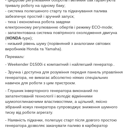
тривалу роботу на одному баку;
- система полегшеного старту та підкачування палива
забезпечує простий і зручний запуск;
- тиха і економічна робота завдяки
електронному регулюванню обертів і режиму ECO-mode;
- запатентована система повітряного охолодження двигуна
(
HONDA
-type);
- низький рівень шуму (порівняний з аналогами світових
виробників Honda та Yamaha).
Переваги:
- Weekender D1500i є компактний і найлегший генератор..
- Зручна і доступна для розуміння передня панель управління
генератора, не вимагає абсолютно ніяких спеціальних
навичок для роботи з цим пристроєм.
- Глушник інверторного генератора виконаний по
запатентованій технології і володіє відмінними
шумопоглинаючими властивостями, а щільний, якісно
зібраний кожух генератора супроводжує зниження шумного
тиску від роботи агрегату.
- Наявність підкачки, полегшує старт після довгого простою
генератора дозволяє закачувати паливо в карбюратор