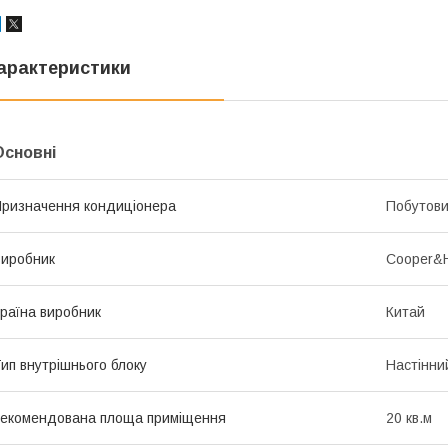
арактеристики
Основні
ризначення кондиціонера
Побутов
иробник
Cooper&H
раїна виробник
Китай
ип внутрішнього блоку
Настінни
екомендована площа приміщення
20 кв.м