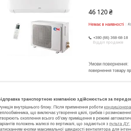
46 120 ₴
Немає в наявності
К
+380 (66) 368-68-18
Відділ продажів
повернення товару п
Відправка транспортною компанією здійснюється за передо
ункція внутрішнього блоку. Після припинення роботи
кондиціонера
еплообмінника, що виключає утворення цвілі, грибків і розмноження
творюють охоплення всього об'єму приміщення в режимі автоматич
аріантів положень жалюзі по вертикалі, що задаються з
пульта ДУ
атисканням кнопки максимальної швидкості вентилятора для інтен