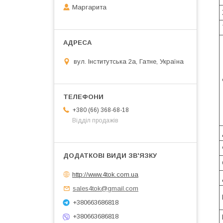
Маргарита
вул. Інститутська 2а, Гатне, Україна
+380 (66) 368-68-18
Відділ продажів
http://www.4tok.com.ua
sales4tok@gmail.com
+380663686818
+380663686818