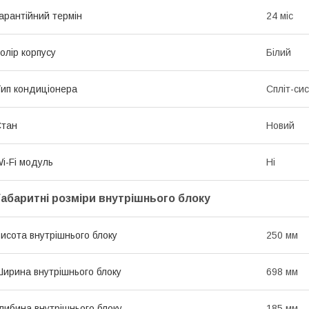
арантійний термін
24 міс
олір корпусу
Білий
ип кондиціонера
Спліт-си
Стан
Новий
i-Fi модуль
Ні
Габаритні розміри внутрішнього блоку
исота внутрішнього блоку
250 мм
ирина внутрішнього блоку
698 мм
либина внутрішнього блоку
185 мм