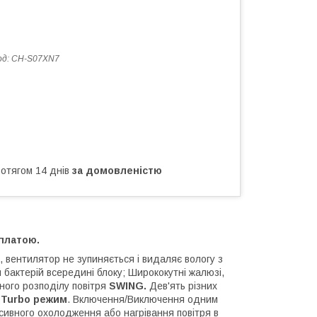
од:
CH-S07XN7
ротягом 14 днів
за домовленістю
платою.
, вентилятор не зупиняється і видаляє вологу з
 бактерій всередині блоку; Ширококутні жалюзі,
ного розподілу повітря
SWING.
Дев'ять різних
;
Turbo режим
. Включення/Виключення одним
сивного охолодження або нагрівання повітря в