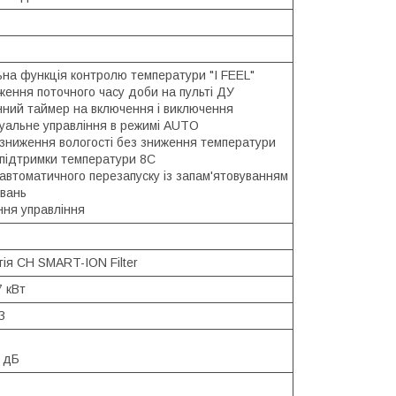
ьна функція контролю температури "I FEEL"
ження поточного часу доби на пульті ДУ
нний таймер на включення і виключення
туальне управління в режимі AUTO
 зниження вологості без зниження температури
 підтримки температури 8С
автоматичного перезапуску із запам'ятовуванням
вань
ння управління
ія CH SMART-ION Filter
7 кВт
З
1 дБ