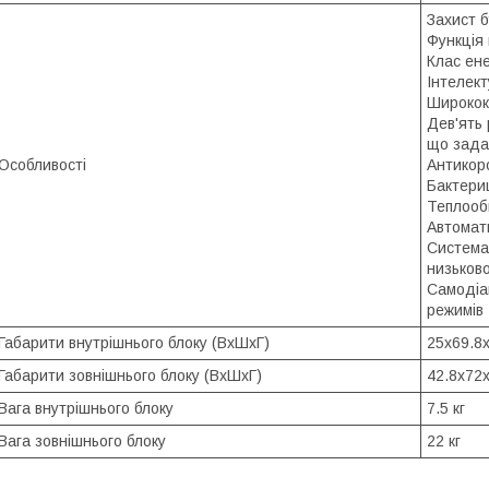
Захист 
Функція 
Клас ен
Інтелек
Широкок
Дев'ять 
що зада
Особливості
Антикоро
Бактери
Теплооб
Автомат
Система 
низьков
Самодіаг
режимів
Габарити внутрішнього блоку (ВхШхГ)
25х69.8х
Габарити зовнішнього блоку (ВхШхГ)
42.8х72
Вага внутрішнього блоку
7.5 кг
Вага зовнішнього блоку
22 кг