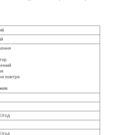
ий
ий
ження
тор
ичний
ня
я повітря
ежим
Е/год
Е/год