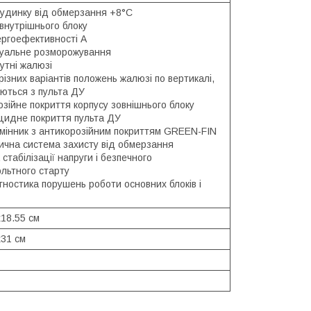
будинку від обмерзання +8°C
внутрішнього блоку
ергоефективності А
туальне розморожування
утні жалюзі
різних варіантів положень жалюзі по вертикалі,
ються з пульта ДУ
зійне покриття корпусу зовнішнього блоку
цидне покриття пульта ДУ
мінник з антикорозійним покриттям GREEN-FIN
ична система захисту від обмерзання
стабілізації напруги і безпечного
ольтного старту
ностика порушень роботи основних блоків і
18.55 см
х31 см