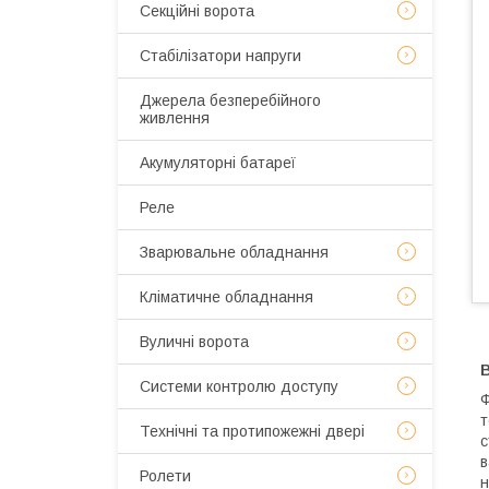
Секційні ворота
Стабілізатори напруги
Джерела безперебійного
живлення
Акумуляторні батареї
Реле
Зварювальне обладнання
Кліматичне обладнання
Вуличні ворота
Системи контролю доступу
Ф
т
Технічні та протипожежні двері
с
в
Ролети
н