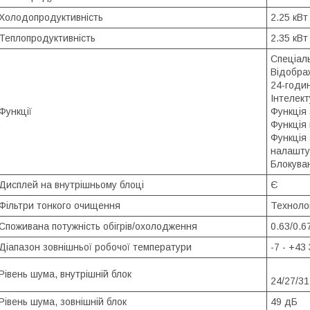
Холодопродуктивність
2.25 кВт
Теплопродуктивність
2.35 кВт
Спеціал
Відобра
24-годи
Інтелек
Функції
Функція
Функція
Функція 
налашту
Блокува
Дисплей на внутрішньому блоці
Є
Фільтри тонкого очищення
Технолог
Споживана потужність обігрів/охолодження
0.63/0.6
Діапазон зовнішньої робочої температури
-7 - +43 
Рівень шума, внутрішній блок
24/27/3
Рівень шума, зовнішній блок
49 дБ