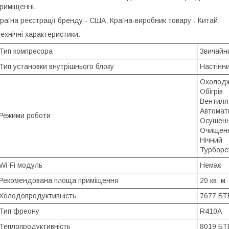
риміщенні.
раїна реєстрації бренду - США, Країна-виробник товару - Китай.
ехнічні характеристики:
Тип компресора
Звичайн
Тип установки внутрішнього блоку
Настінн
Охолод
Обігрів
Вентиля
Автомат
Режими роботи
Осушен
Очищенн
Нічний
Турбор
Wi-Fi модуль
Немає
Рекомендована площа приміщення
20 кв. м
Холодопродуктивність
7677 БТ
Тип фреону
R410A
Теплопродуктивність
8019 БТ