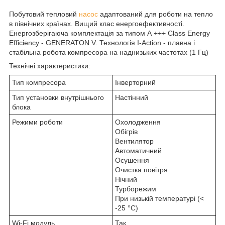
Побутовий тепловий
насос
адаптований для роботи на тепло
в північних країнах. Вищий клас енергоефективності.
Енергозберігаюча комплектація за типом А +++ Class Energy
Efficiency - GENERATON V. Технологія I-Action - плавна і
стабільна робота компресора на наднизьких частотах (1 Гц)
Технічні характеристики:
Тип компресора
Інверторний
Тип установки внутрішнього
Настінний
блока
Режими роботи
Охолодження
Обігрів
Вентилятор
Автоматичний
Осушення
Очистка повітря
Нічний
Турборежим
При низькій температурі (<
-25 °C)
Wi-Fi модуль
Так