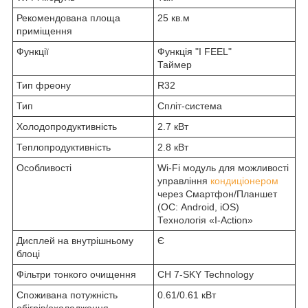
Рекомендована площа
25 кв.м
приміщення
Функції
Функція "I FEEL"
Таймер
Тип фреону
R32
Тип
Спліт-система
Холодопродуктивність
2.7 кВт
Теплопродуктивність
2.8 кВт
Особливості
Wi-Fi модуль для можливості
управління
кондиціонером
через Смартфон/Планшет
(ОС: Android, iOS)
Технологія «I-Action»
Дисплей на внутрішньому
Є
блоці
Фільтри тонкого очищення
CH 7-SKY Technology
Споживана потужність
0.61/0.61 кВт
обігрів/охолодження