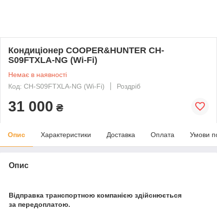
Кондиціонер COOPER&HUNTER CH-
S09FTXLA-NG (Wi-Fi)
Немає в наявності
Код: CH-S09FTXLA-NG (Wi-Fi)
Роздріб
31 000
₴
Опис
Характеристики
Доставка
Оплата
Умови п
Опис
Відправка транспортною компанією здійснюється
за передоплатою.