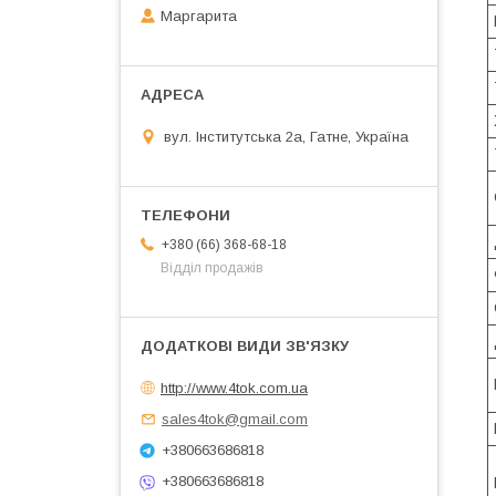
Маргарита
вул. Інститутська 2а, Гатне, Україна
+380 (66) 368-68-18
Відділ продажів
http://www.4tok.com.ua
sales4tok@gmail.com
+380663686818
+380663686818