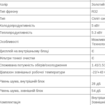
Колір
Золотий
Тип фреону
R32
Тип
Спліт-с
Холодопродуктивність
5 кВт
Теплопродуктивність
5.3 кВт
Можливіс
Особливості
Технолог
Дисплей на внутрішньому блоці
Є
Фільтри тонкої очистки
Є
Споживана потужність обігрів/охолодження
1.41/1.5
Діапазон зовнішньої робочої температури
-22/+43 
Рівень шума, внутрішній блок
28 дБ
Рівень шума, зовнішній блок
54 дБ
Внутрішн
Комплектація
Зовнішні