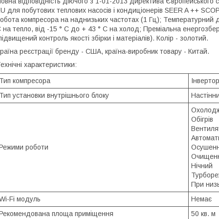
овна відповідність діючого з 1-01-2013 директива Європейського с
U для побутових теплових насосів і кондиціонерів SEER A ++ SCOP A
обота компресора на наднизьких частотах (1 Гц); Температурний ді
 на тепло, від -15 ° C до + 43 ° C на холод; Преміальна енергоз
підвищений контроль якості збірки і матеріалів). Колір - золотий.
раїна реєстрації бренду - США, країна-виробник товару - Китай.
ехнічні характеристики:
Тип компресора
Інверто
Тип установки внутрішнього блоку
Настінн
Охолод
Обігрів
Вентиля
Автомат
Режими роботи
Осушен
Очищенн
Нічний
Турбор
При низь
Wi-Fi модуль
Немає
Рекомендована площа приміщення
50 кв. м