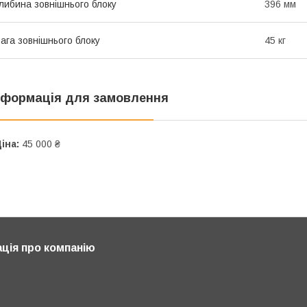
либина зовнішнього блоку
396 мм
ага зовнішнього блоку
45 кг
нформація для замовлення
іна:
45 000 ₴
ція про компанію