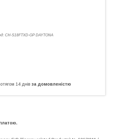
од:
CH-S18FTXD-GP DAYTONA
ротягом 14 днів
за домовленістю
платою.