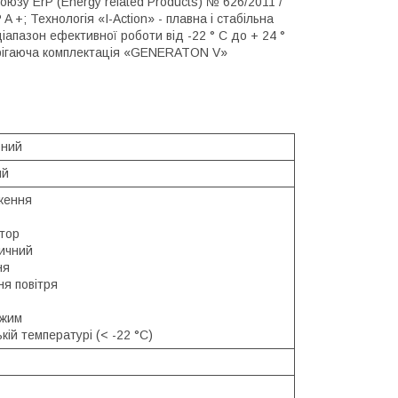
оюзу ErP (Energy related Products) № 626/2011 /
 +; Технологія «I-Action» - плавна і стабільна
апазон ефективної роботи від -22 ° C до + 24 °
берігаюча комплектація «GENERATON V»
рний
ий
ження
тор
ичний
ня
я повітря
ежим
кій температурі (< -22 °C)