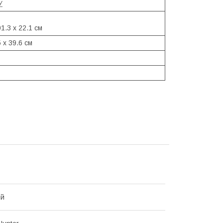
У
01.3 х 22.1 см
5 х 39.6 см
ий