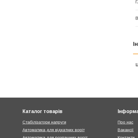
Г
В
І
Ц
Каталог товарів
Інформа
Стабілізатори напруги
Про нас
Автоматика для відкатних воріт
Вакансії
Автоматика для розпашних воріт
Контакти