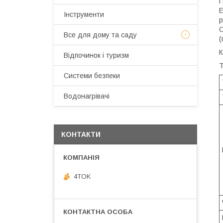
П
E
Інструменти
р
C
Все для дому та саду
(
К
Відпочинок і туризм
Т
Системи безпеки
Водонагрівачі
КОНТАКТИ
4TOK