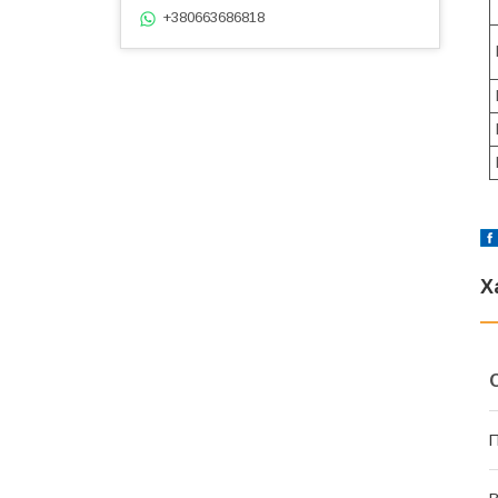
+380663686818
Х
П