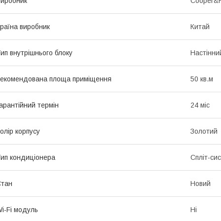
иробник
Cooper&H
раїна виробник
Китай
ип внутрішнього блоку
Настінни
екомендована площа приміщення
50 кв.м
арантійний термін
24 міс
олір корпусу
Золотий
ип кондиціонера
Спліт-си
Стан
Новий
i-Fi модуль
Ні