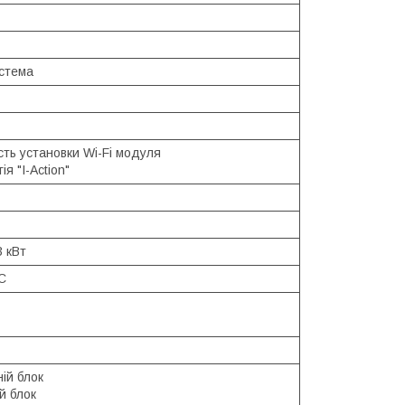
истема
ть установки Wi-Fi модуля
ія "I-Action"
3 кВт
С
ій блок
й блок