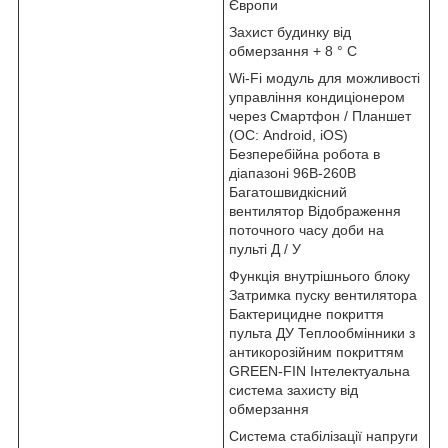
Європи
Захист будинку від
обмерзання + 8 ° C
Wi-Fi модуль для можливості
управління кондиціонером
через Смартфон / Планшет
(ОС: Android, iOS)
Безперебійна робота в
діапазоні 96В-260В
Багатошвидкісний
вентилятор Відображення
поточного часу доби на
пульті Д / У
Функція внутрішнього блоку
Затримка пуску вентилятора
Бактерицидне покриття
пульта ДУ Теплообмінники з
антикорозійним покриттям
GREEN-FIN Інтелектуальна
система захисту від
обмерзання
Система стабілізації напруги