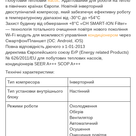
Побутовий тепловий
насос
. Адаптований для роботи на тепло
в північних країнах Європи. Новітній інверторний
двоступінчатий компресор, який забезпечує ефективну роботу
в температурному діапазоні від -30°С до +54°C
Захист будинку від обмерзання +8°C «CH SMART-ION Filter»
— технологія тотального очищення повітря нового покоління
Wi-Fi модуль для можливості управління
кондиціонером
через
Смартфон/Планшет (ОС: Android, iOS)
Повна відповідність діючого з 1-01-2013
директива Європейського союзу ErP (Energy related Products)
№ 626/2011/EU для побутових теплових насосів,
кондиціонерів SEER A+++ SCOP A+++
Технічні характеристики:
Тип компресора
Інверторний
Тип установки внутрішнього
Настінний
блоку
Режими роботи
Охолодження
Обігрів
Вентилятор
Автоматичний
Осушення
Очищення повітря