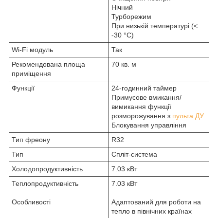
Нічний
Турборежим
При низькій температурі (<
-30 °C)
Wi-Fi модуль
Так
Рекомендована площа
70 кв. м
приміщення
Функції
24-годинний таймер
Примусове вмикання/
вимикання функції
розморожування з
пульта ДУ
Блокування управління
Тип фреону
R32
Тип
Спліт-система
Холодопродуктивність
7.03 кВт
Теплопродуктивність
7.03 кВт
Особливості
Адаптований для роботи на
тепло в північних країнах