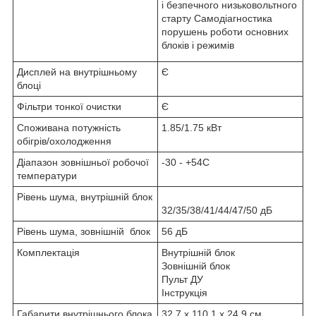
і безпечного низьковольтного
старту Самодіагностика
порушень роботи основних
блоків і режимів
Дисплей на внутрішньому
Є
блоці
Фільтри тонкої очистки
Є
Споживана потужність
1.85/1.75 кВт
обігрів/охолодження
Діапазон зовнішньої робочої
-30 - +54С
температури
Рівень шума, внутрішній блок
32/35/38/41/44/47/50 дБ
Рівень шума, зовнішній блок
56 дБ
Комплектація
Внутрішній блок
Зовнішній блок
Пульт ДУ
Інструкція
Габарити внутрішнього блока
32.7 х 110.1 х 24.9 см