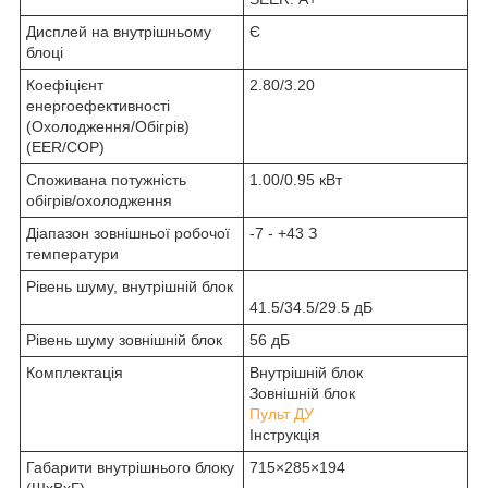
Дисплей на внутрішньому
Є
блоці
Коефіцієнт
2.80/3.20
енергоефективності
(Охолодження/Обігрів)
(EER/COP)
Споживана потужність
1.00/0.95 кВт
обігрів/охолодження
Діапазон зовнішньої робочої
-7 - +43 З
температури
Рівень шуму, внутрішній блок
41.5/34.5/29.5 дБ
Рівень шуму зовнішній блок
56 дБ
Комплектація
Внутрішній блок
Зовнішній блок
Пульт ДУ
Інструкція
Габарити внутрішнього блоку
715×285×194
(ШхВхГ)