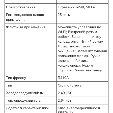
Електроживлення
1 фаза-220-240, 50 Гц
Рекомендована площа
25 кв. м
приміщення
Фільтри та призначення
Можливість управління по
Wi-Fi; Екстрений режим
роботи; Виявлення витоку
холодагента; Нічний режим;
Фільтр високої міри
очищення; Запам'ятовування
положення жалюзі; Ручне
включення/вимикання
кондиціонера; Режим
«Турбо»; Режим вентиляції
Тип фреону
R410A
Тип
Спліт-система
Холодопродуктивність
2.49 кВт
Теплопродуктивність
2.64 кВт
Додаткові характеристики
Клас енергоефективності
SEER: А+