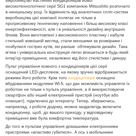
Виробництво настінних кондиціонерів нової
високотехнологічної серії SG1 компанією Mitsushito розпочато
в нинішньому році. Їх відмінність від аналогічних спліт-систем
виробництва цієї компанії полягає не тільки в
прогресивному технічному наповненні і більш високому класі
енергоефективності, але і в унікальності дизайну внутрішніх
блоків. Вони виготовлені з високоякісного пластику і набули
стильний зовнішній вигляд, стали меншими за розмірами і
позбулися гострих кутів, які раніше обтяжували дизайн. Така
м'яка і універсальна конструкція легко впишеться в будь-який
інтер'єр приміщення, незалежно від його стилістики і декору.
Пульт управління кожного з кондиціонерів цієї серії
оснащений LED-дисплеєм, на якому зручно відображаються
режими його роботи. Крім того
кондиціонери
оснащені
вбудованими модулями Wi-fi, що дає можливість управляти їх
роботою не тільки з пульта управління, а й використовуючи
смартфон або інший електронний пристрій (ноутбук або
планшет), підключені до інтернету. Тепер, збираючись,
наприклад, з роботи додому, можна заздалегідь включити
кондиціонер, щоб, до вашого приходу, у відповідному
приміщенні вже була комфортна температура.
До того ж пультам управління домашніми електронними
пристроями «властиво губитися». А ось з мобільними