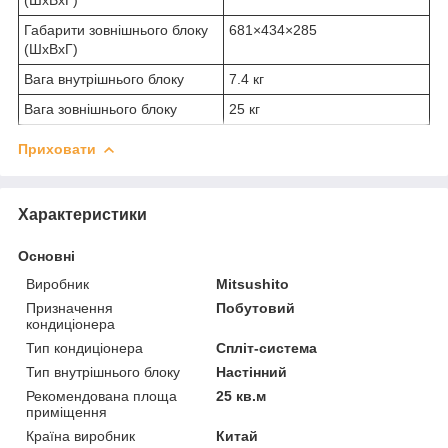
Габарити зовнішнього блоку
681×434×285
(ШхВхГ)
Вага внутрішнього блоку
7.4 кг
Вага зовнішнього блоку
25 кг
Приховати
Характеристики
Основні
Виробник
Mitsushito
Призначення
Побутовий
кондиціонера
Тип кондиціонера
Спліт-система
Тип внутрішнього блоку
Настінний
Рекомендована площа
25 кв.м
приміщення
Країна виробник
Китай