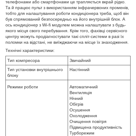
телефонами або смартфонами це трапляється вкрай рідко.
Та й працює пульт з використанням інфрачервоних променів,
тобто для налаштування роботи кондиціонера треба, щоб він
був спрямований безпосередньо на його внутрішній блок. А
ось кондиціонер з Wi-fi модулем можна налаштувати з будь-
якого місця свого перебування. Крім того, фахівці сервісного
центру можуть продіагностувати такі спліт-системи в разі їх
поломки на відстані, не виїжджаючи на місце їх знаходження.
Технічні характеристики:
Тип компресора
Звичайний
Тип установки внутрішнього
Настінний
блоку
Режими роботи
Автоматичний
Вентиляція
Нічний
Обігрів
Осушення
Охолодження
Очищення повітря
Підвищена продуктивність
Турборежим