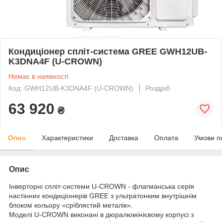
Кондиціонер спліт-система GREE GWH12UB-
K3DNA4F (U-CROWN)
Немає в наявності
Код: GWH12UB-K3DNA4F (U-CROWN)
Роздріб
63 920
₴
Опис
Характеристики
Доставка
Оплата
Умови п
Опис
Інверторні спліт-системи U-CROWN - флагманська серія
настінних кондиціонерів GREE з ультратонким внутрішнім
блоком кольору «сріблястий металік».
Моделі U-CROWN виконані в дюралюмінієвому корпусі з