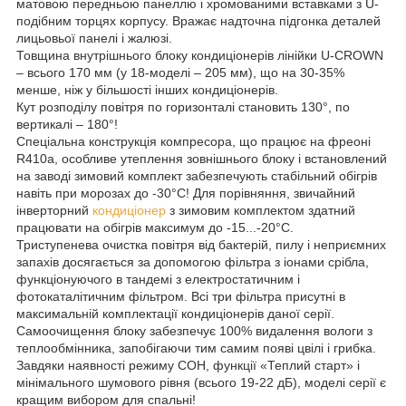
матовою передньою панеллю і хромованими вставками з U-
подібним торцях корпусу. Вражає надточна підгонка деталей
лицьовьої панелі і жалюзі.
Товщина внутрішнього блоку кондиціонерів лінійки U-CROWN
– всього 170 мм (у 18-моделі – 205 мм), що на 30-35%
менше, ніж у більшості інших кондиціонерів.
Кут розподілу повітря по горизонталі становить 130°, по
вертикалі – 180°!
Спеціальна конструкція компресора, що працює на фреоні
R410a, особливе утеплення зовнішнього блоку і встановлений
на заводі зимовий комплект забезпечують стабільний обігрів
навіть при морозах до -30°С! Для порівняння, звичайний
інверторний
кондиціонер
з зимовим комплектом здатний
працювати на обігрів максимум до -15...-20°С.
Триступенева очистка повітря від бактерій, пилу і неприємних
запахів досягається за допомогою фільтра з іонами срібла,
функціонуючого в тандемі з електростатичним і
фотокаталітичним фільтром. Всі три фільтра присутні в
максимальній комплектації кондиціонерів даної серії.
Самоочищення блоку забезпечує 100% видалення вологи з
теплообмінника, запобігаючи тим самим появі цвілі і грибка.
Завдяки наявності режиму СОН, функції «Теплий старт» і
мінімального шумового рівня (всього 19-22 дБ), моделі серії є
кращим вибором для спальні!