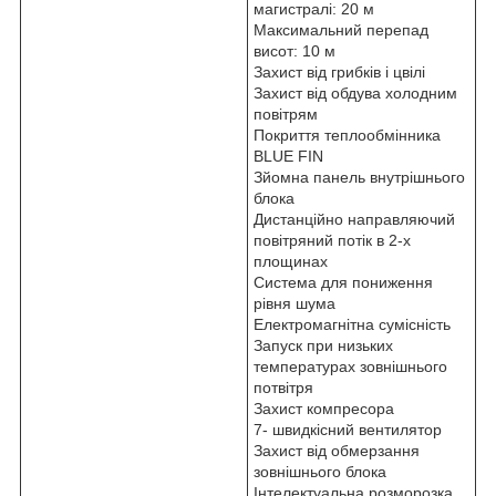
магистралі: 20 м
Максимальний перепад
висот: 10 м
Захист від грибків і цвілі
Захист від обдува холодним
повітрям
Покриття теплообмінника
BLUE FIN
Зйомна панель внутрішнього
блока
Дистанційно направляючий
повітряний потік в 2-х
площинах
Система для пониження
рівня шума
Електромагнітна сумісність
Запуск при низьких
температурах зовнішнього
потвітря
Захист компресора
7- швидкісний вентилятор
Захист від обмерзання
зовнішнього блока
Інтелектуальна розморозка