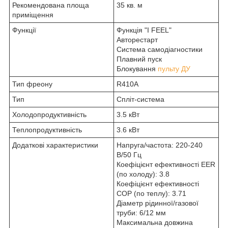
Рекомендована площа
35 кв. м
приміщення
Функції
Функція "I FEEL"
Авторестарт
Система самодіагностики
Плавний пуск
Блокування
пульту ДУ
Тип фреону
R410A
Тип
Спліт-система
Холодопродуктивність
3.5 кВт
Теплопродуктивність
3.6 кВт
Додаткові характеристики
Напруга/частота: 220-240
В/50 Гц
Коефіцієнт ефективності EER
(по холоду): 3.8
Коефіцієнт ефективності
COP (по теплу): 3.71
Діаметр рідинної/газової
труби: 6/12 мм
Максимальна довжина