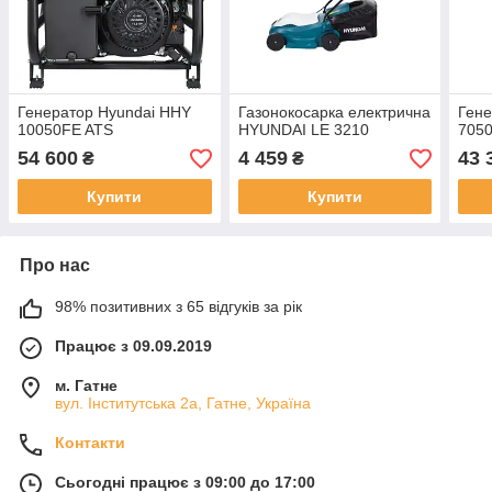
Генератор Hyundai HHY
Газонокосарка електрична
Гене
10050FE ATS
HYUNDAI LE 3210
705
54 600
4 459
43 
₴
₴
Купити
Купити
Про нас
98% позитивних з 65 відгуків за рік
Працює з 09.09.2019
м. Гатне
вул. Інститутська 2а, Гатне, Україна
Контакти
Сьогодні працює з 09:00 до 17:00