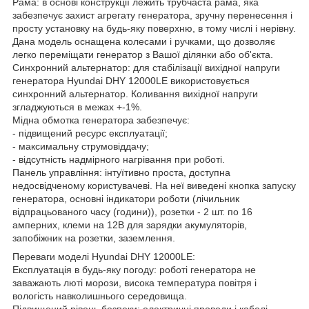
Рама: в основі конструкції лежить трубчаста рама, яка
забезпечує захист агрегату генератора, зручну перенесення і
просту установку на будь-яку поверхню, в тому числі і нерівну.
Дана модель оснащена колесами і ручками, що дозволяє
легко переміщати генератор з Вашої ділянки або об'єкта.
Синхронний альтернатор: для стабілізації вихідної напруги
генератора Hyundai DHY 12000LE використовується
синхронний альтернатор. Коливання вихідної напруги
згладжуються в межах +-1%.
Мідна обмотка генератора забезпечує:
- підвищений ресурс експлуатації;
- максимальну струмовіддачу;
- відсутність надмірного нагрівання при роботі.
Панель управління: інтуїтивно проста, доступна
недосвідченому користувачеві. На неї виведені кнопка запуску
генератора, основні індикатори роботи (лічильник
відпрацьованого часу (години)), розетки - 2 шт. по 16
амперних, клеми на 12В для зарядки акумуляторів,
запобіжник на розетки, заземлення.
Переваги моделі Hyundai DHY 12000LE:
Експлуатація в будь-яку погоду: роботі генератора не
заважають люті морози, висока температура повітря і
вологість навколишнього середовища.
Підвищений рівень безпеки: електричні проводи і кабелі