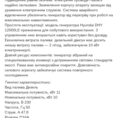
надійно ізольовані. Заземлення корпусу апарату захищає від
ураження електричним струмом. Система аварійного
відключення убезпечить генератор від перегріву при роботі на
максимальних навантаженнях.
Простота експлуатації: модель генератора Hyundai DHY
12000LE призначена для побутового використання. З
управлінням нею впорається навіть користувач без досвіду.
Економічна витрата палива: дизельний двигун має досить
низьку витрату палива — 2 л/год, забезпечуючи 10 кВт
електроенергії.
Довгий ресурс компонентів: генератор зібраний на
спеціалізованому конвеєрі з дотриманням світових стандартів
якості. Рама має антикорозійне покриття. Довговічність
силового агрегату забезпечує система повітряного
охолодження.
Технічні характеристики:
Вид палива Дизель
Максимальна потужність, кВт 11
Номінальна потужність, кВт 10
Напруга, В 230
Частота, Гц 50
Струм, А 47,8
Розетки 2*16А