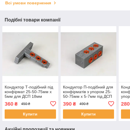
Всі умови повернення
Подібні товари компанії
Кондуктор Т-подібний під
Кондуктор П-подібний для
Конд
конфірмат 25-50-75мм х
конфірматів з упором 25-
конф
5мм для ДСП 18мм
50-75мм х 5-7мм під ДСП
упор
16мм
під 
360
390
280
₴
₴
450 ₴
490 ₴
Купити
Купити
Акційні пропозиції та новинки