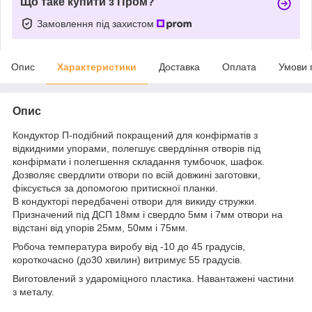
Що таке купити з Пром?
Замовлення під захистом
Опис
Характеристики
Доставка
Оплата
Умови 
Опис
Кондуктор П-подібний покращений для конфірматів з
відкидними упорами, полегшує свердління отворів під
конфірмати і полегшення складання тумбочок, шафок.
Дозволяє свердлити отвори по всій довжині заготовки,
фіксується за допомогою притискної планки.
В кондукторі передбачені отвори для викиду стружки.
Призначений під ДСП 18мм і свердло 5мм і 7мм отвори на
відстані від упорів 25мм, 50мм і 75мм.
Робоча температура виробу від -10 до 45 градусів,
короткочасно (до30 хвилин) витримує 55 градусів.
Виготовлений з удароміцного пластика. Навантажені частини
з металу.