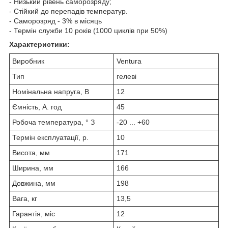
- Низький рівень саморозряду;
- Стійкий до перепадів температур.
- Саморозряд - 3% в місяць
- Термін служби 10 років (1000 циклів при 50%)
Характеристики:
Виробник
Ventura
Тип
гелеві
Номінальна напруга, В
12
Ємність, А. год
45
Робоча температура, ° З
-20 ... +60
Термін експлуатації, р.
10
Висота, мм
171
Ширина, мм
166
Довжина, мм
198
Вага, кг
13,5
Гарантія, міс
12