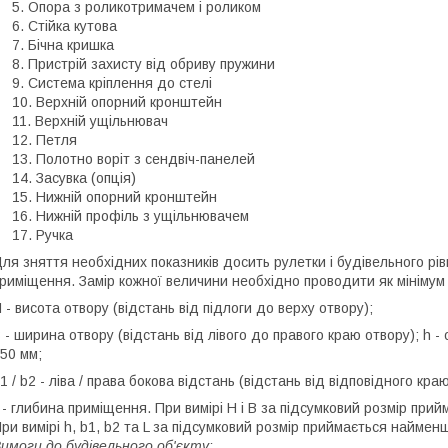
Опора з роликотримачем і роликом
Стійка кутова
Бічна кришка
Пристрій захисту від обриву пружини
Система кріплення до стелі
Верхній опорний кронштейн
Верхній ущільнювач
Петля
Полотно воріт з сендвіч-панелей
Засувка (опція)
Нижній опорний кронштейн
Нижній профіль з ущільнювачем
Ручка
ля зняття необхідних показників досить рулетки і будівельного рів
риміщення. Замір кожної величини необхідно проводити як мінімум 
 - висота отвору (відстань від підлоги до верху отвору);
 - ширина отвору (відстань від лівого до правого краю отвору); h - 
50 мм;
1 / b2 - ліва / права бокова відстань (відстань від відповідного кр
 - глибина приміщення. При вимірі Н і В за підсумковий розмір при
ри вимірі h, b1, b2 та L за підсумковий розмір приймається наймен
имоги до будівельного об'єкту: