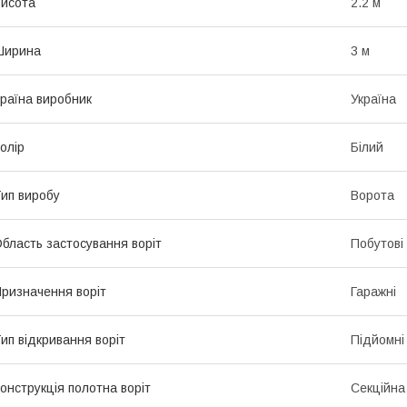
исота
2.2 м
Ширина
3 м
раїна виробник
Україна
олір
Білий
ип виробу
Ворота
бласть застосування воріт
Побутові
ризначення воріт
Гаражні
ип відкривання воріт
Підйомні
онструкція полотна воріт
Секційна