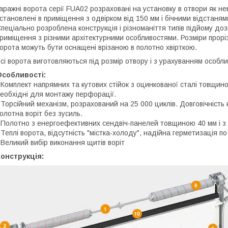
аражні ворота серії FUA02 розраховані на установку в отвори як нев
становлені в приміщення з одвірком від 150 мм і бічними відстанями
пеціально розроблена конструкція і різноманіття типів підйому до
риміщення з різними архітектурними особливостями. Розміри прор
орота можуть бути оснащені врізаною в полотно хвірткою.
сі ворота виготовляються під розмір отвору і з урахуванням особл
Особливості:
 Комплект напрямних та кутових стійок з оцинкованої сталі товщино
еобхідні для монтажу перфорації.
 Торсійний механізм, розрахований на 25 000 циклів. Довговічність
олотна воріт без зусиль.
 Полотно з енергоефективних сендвіч-панелей товщиною 40 мм і з п
 Теплі ворота, відсутність "містка-холоду", надійна герметизація п
 Великий вибір виконання щитів воріт
онструкція: