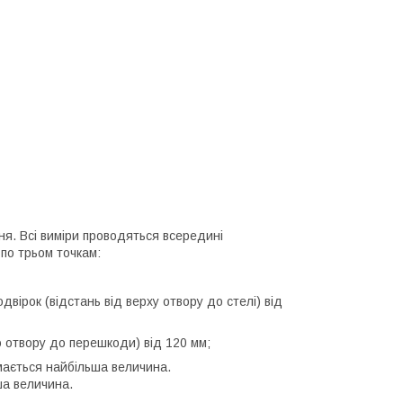
ня. Всі виміри проводяться всередині
по трьом точкам:
одвірок (відстань від верху отвору до стелі) від
аю отвору до перешкоди) від 120 мм;
ймається найбільша величина.
ша величина.