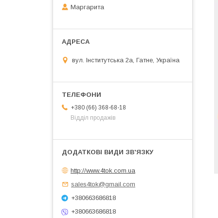
Маргарита
вул. Інститутська 2а, Гатне, Україна
+380 (66) 368-68-18
Відділ продажів
http://www.4tok.com.ua
sales4tok@gmail.com
+380663686818
+380663686818