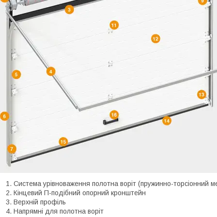
Система урівноваження полотна воріт (пружинно-торсіонний м
Кінцевий П-подібний опорний кронштейн
Верхній профіль
Напрямні для полотна воріт