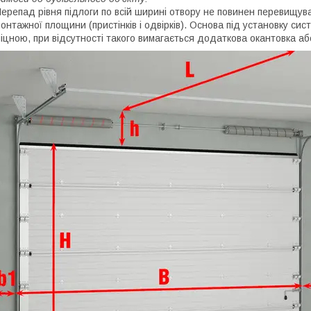
ерепад рівня підлоги по всій ширині отвору не повинен перевищув
онтажної площини (пристінків і одвірків). Основа під установку си
іцною, при відсутності такого вимагається додаткова окантовка 