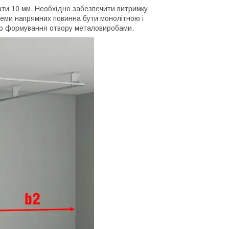
ати 10 мм. Необхідно забезпечити витримку
стеми напрямних повинна бути монолітною і
або формування отвору металовиробами.