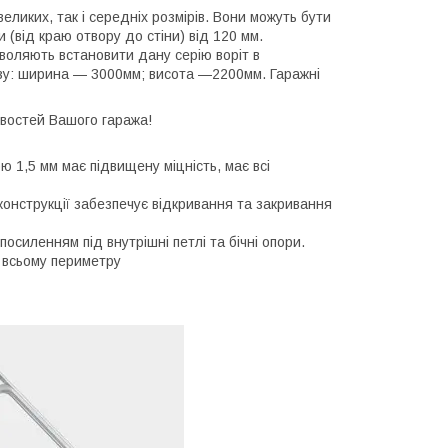
еликих, так і середніх розмірів. Вони можуть бути
 (від краю отвору до стіни) від 120 мм.
зволяють встановити дану серію воріт в
ізу: ширина — 3000мм; висота —2200мм. Гаражні
ивостей Вашого гаража!
ю 1,5 мм має підвищену міцність, має всі
 конструкції забезпечує відкривання та закривання
осиленням під внутрішні петлі та бічні опори.
о всьому периметру