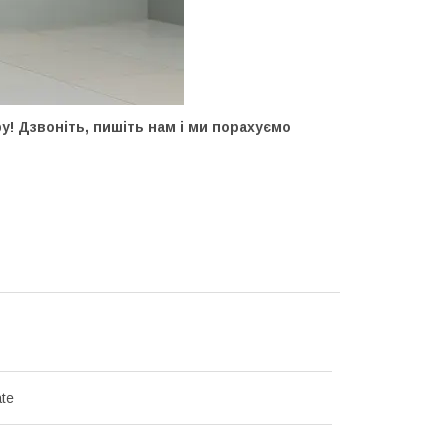
у! Дзвоніть, пишіть нам і ми порахуємо
ate