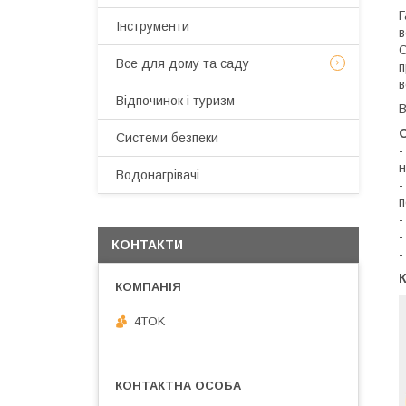
Г
Інструменти
в
С
Все для дому та саду
п
в
Відпочинок і туризм
В
Системи безпеки
-
н
Водонагрівачі
-
п
-
-
КОНТАКТИ
-
К
4TOK